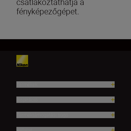
csatlakoztathatja a
fényképezőgépet.
Termékek
Inspiráció
Terméktámogatási súgó
Vállalat