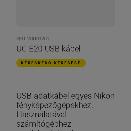
SKU
:
VDU01201
UC-E20 USB-kábel
KERESKEDŐ KERESÉSE
USB-adatkábel egyes Nikon
fényképezőgépekhez.
Használatával
számítógéphez