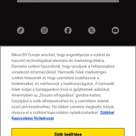
Nikon BV Europe arra kéri, hogy engedélyezze a sütiket és
hasonló technológiákat elemzési és marketingcélokra.
Elemzési sütiket használunk, hogy tanuljunk a felhasználóra
vonatkozó információkból. Harmadik felek marketinges
sütiket helyeznek el, hogy személyre szabhassuk a
HU
Nikon Sites
hirdetéseket, és mérhessük a hatékonyságukat. A harmadik
felek sütijei a honlapjainkon kívül is gyűjthetnek adatokat.
Lépjen kapcsolatba velünk
Adatvédelmi nyilatkozat
Amennyiben az „Összes elfogadása” gombra kattint,
Jogi nyilatkozat
Nikon Store szerződési feltételek
hozzájárul a sütik elhelyezéséhez és a személyes adatok
Sütikkel kapcsolatos nyilatkozat
ezzel járó kezeléséhez. Ha többet szeretne megtudni, kérjük,
Akadálymentesség
Sütikre vonatkozó beállítások
olvassa el a sütikkel kapcsolatos nyilatkozatunkat.
Sütikkel
© 2026 Nikon
Kapcsolatos Nyilatkozat
Sütik beállítása