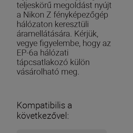
teljeskörű megoldást nyújt
a Nikon Z fényképezőgép
hálózaton keresztüli
áramellátására. Kérjük,
vegye figyelembe, hogy az
EP-6a hálózati
tápcsatlakozó külön
vásárolható meg.
Kompatibilis a
következővel: