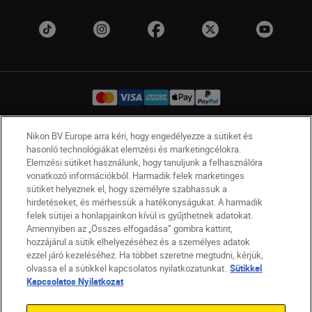
Nikon BV Europe arra kéri, hogy engedélyezze a sütiket és
HU
Nikon Sites
hasonló technológiákat elemzési és marketingcélokra.
Elemzési sütiket használunk, hogy tanuljunk a felhasználóra
Lépjen kapcsolatba velünk
Adatvédelmi nyilatkozat
vonatkozó információkból. Harmadik felek marketinges
Jogi nyilatkozat
Nikon Store szerződési feltételek
sütiket helyeznek el, hogy személyre szabhassuk a
Sütikkel kapcsolatos nyilatkozat
hirdetéseket, és mérhessük a hatékonyságukat. A harmadik
felek sütijei a honlapjainkon kívül is gyűjthetnek adatokat.
Akadálymentesség
Sütikre vonatkozó beállítások
Amennyiben az „Összes elfogadása” gombra kattint,
© 2026 Nikon
hozzájárul a sütik elhelyezéséhez és a személyes adatok
ezzel járó kezeléséhez. Ha többet szeretne megtudni, kérjük,
olvassa el a sütikkel kapcsolatos nyilatkozatunkat.
Sütikkel
Kapcsolatos Nyilatkozat
SKIP