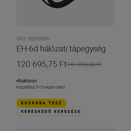
SKU
:
VEB036EA
EH-6d hálózati tápegység
120 695,75 Ft
141 995,00 Ft
Raktáron
Kiszállítás 3–5 napon belül
KOSÁRBA TESZ
KERESKEDŐ KERESÉSE