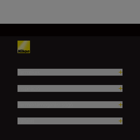
Termékek
Inspiráció
Terméktámogatási súgó
Vállalat