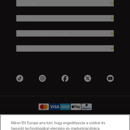
Termékek
Inspiráció
Terméktámogatási súgó
Vállalat
Nikon BV Europe arra kéri, hogy engedélyezze a sütiket és
HU
Nikon Sites
hasonló technológiákat elemzési és marketingcélokra.