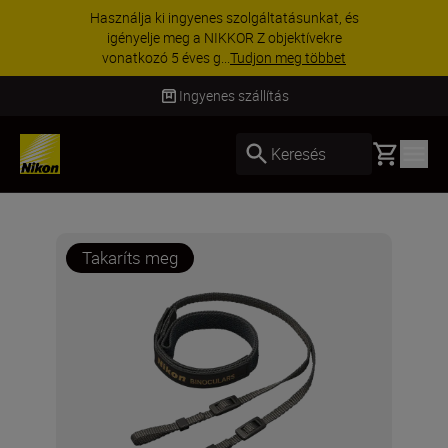
Használja ki ingyenes szolgáltatásunkat, és
igényelje meg a NIKKOR Z objektívekre
vonatkozó 5 éves g...
Tudjon meg többet
Ingyenes szállítás
Basket
Keresés
Takaríts meg