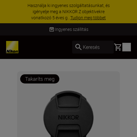
Használja ki ingyenes szolgáltatásunkat, és
igényelje meg a NIKKOR Z objektívekre
vonatkozó 5 éves g...
Tudjon meg többet
Ingyenes szállítás
Basket
Keresés
Takaríts meg