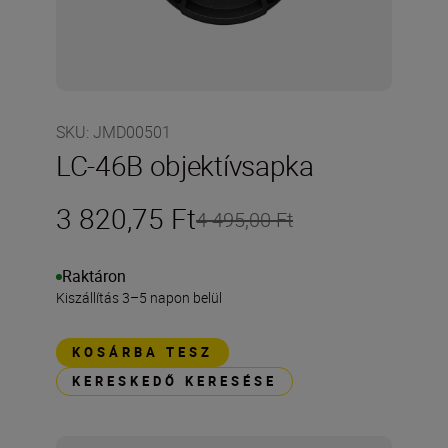
SKU
:
JMD00501
LC-46B objektívsapka
3 820,75 Ft
4 495,00 Ft
Raktáron
Kiszállítás 3–5 napon belül
KOSÁRBA TESZ
KERESKEDŐ KERESÉSE