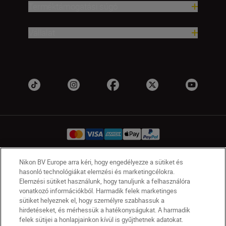
Terméktámogatási súgó
Vállalat
Nikon BV Europe arra kéri, hogy engedélyezze a sütiket és
HU
Nikon Sites
hasonló technológiákat elemzési és marketingcélokra.
Elemzési sütiket használunk, hogy tanuljunk a felhasználóra
Lépjen kapcsolatba velünk
Adatvédelmi nyilatkozat
vonatkozó információkból. Harmadik felek marketinges
Jogi nyilatkozat
Nikon Store szerződési feltételek
sütiket helyeznek el, hogy személyre szabhassuk a
Sütikkel kapcsolatos nyilatkozat
hirdetéseket, és mérhessük a hatékonyságukat. A harmadik
felek sütijei a honlapjainkon kívül is gyűjthetnek adatokat.
Akadálymentesség
Sütikre vonatkozó beállítások