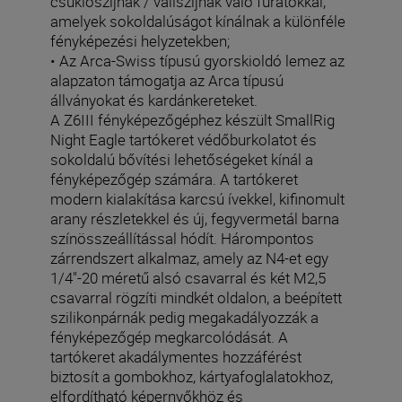
csuklószíjnak / vállszíjnak való furatokkal,
amelyek sokoldalúságot kínálnak a különféle
fényképezési helyzetekben;
• Az Arca-Swiss típusú gyorskioldó lemez az
alapzaton támogatja az Arca típusú
állványokat és kardánkereteket.
A Z6III fényképezőgéphez készült SmallRig
Night Eagle tartókeret védőburkolatot és
sokoldalú bővítési lehetőségeket kínál a
fényképezőgép számára. A tartókeret
modern kialakítása karcsú ívekkel, kifinomult
arany részletekkel és új, fegyvermetál barna
színösszeállítással hódít. Hárompontos
zárrendszert alkalmaz, amely az N4-et egy
1/4"-20 méretű alsó csavarral és két M2,5
csavarral rögzíti mindkét oldalon, a beépített
szilikonpárnák pedig megakadályozzák a
fényképezőgép megkarcolódását. A
tartókeret akadálymentes hozzáférést
biztosít a gombokhoz, kártyafoglalatokhoz,
elfordítható képernyőkhöz és