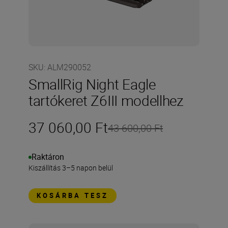
SKU
:
ALM290052
SmallRig Night Eagle
tartókeret Z6III modellhez
37 060,00 Ft
43 600,00 Ft
Raktáron
Kiszállítás 3–5 napon belül
KOSÁRBA TESZ