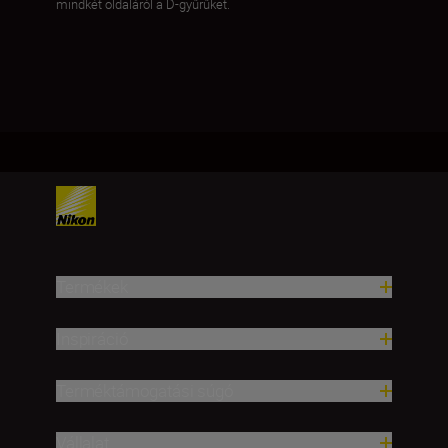
mindkét oldaláról a D-gyűrűket.
Termékek
Inspiráció
Terméktámogatási súgó
Vállalat