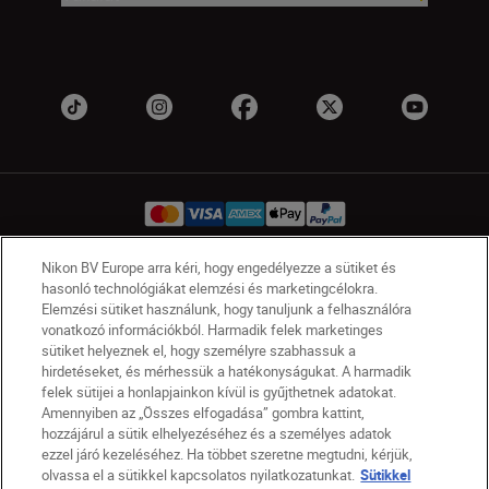
Nikon BV Europe arra kéri, hogy engedélyezze a sütiket és
hasonló technológiákat elemzési és marketingcélokra.
HU
Nikon Sites
Elemzési sütiket használunk, hogy tanuljunk a felhasználóra
Lépjen kapcsolatba velünk
Adatvédelmi nyilatkozat
vonatkozó információkból. Harmadik felek marketinges
Jogi nyilatkozat
Nikon Store szerződési feltételek
sütiket helyeznek el, hogy személyre szabhassuk a
hirdetéseket, és mérhessük a hatékonyságukat. A harmadik
Sütikkel kapcsolatos nyilatkozat
felek sütijei a honlapjainkon kívül is gyűjthetnek adatokat.
Akadálymentesség
Sütikre vonatkozó beállítások
Amennyiben az „Összes elfogadása” gombra kattint,
© 2026 Nikon
hozzájárul a sütik elhelyezéséhez és a személyes adatok
ezzel járó kezeléséhez. Ha többet szeretne megtudni, kérjük,
olvassa el a sütikkel kapcsolatos nyilatkozatunkat.
Sütikkel