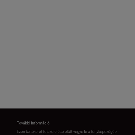
154.7 x 115.0 x 60.0mm
Csomagméretek
122.0 x 70.0 x 168.0mm
Termék tömege
170.0 ± 5.0g
Továbbiak betöltése
További információ
Ezen tartókeret felszerelése előtt vegye le a fényképezőgép