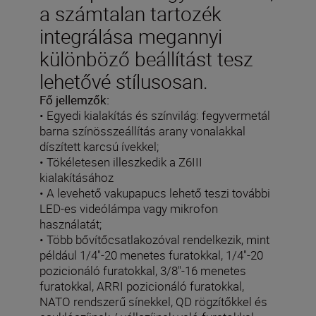
a számtalan tartozék
integrálása megannyi
különböző beállítást tesz
lehetővé stílusosan.
Fő jellemzők:
• Egyedi kialakítás és színvilág: fegyvermetál
barna színösszeállítás arany vonalakkal
díszített karcsú ívekkel;
• Tökéletesen illeszkedik a Z6III
kialakításához
• A levehető vakupapucs lehető teszi további
LED-es videólámpa vagy mikrofon
használatát;
• Több bővítőcsatlakozóval rendelkezik, mint
például 1/4"-20 menetes furatokkal, 1/4"-20
pozicionáló furatokkal, 3/8"-16 menetes
furatokkal, ARRI pozicionáló furatokkal,
NATO rendszerű sínekkel, QD rögzítőkkel és