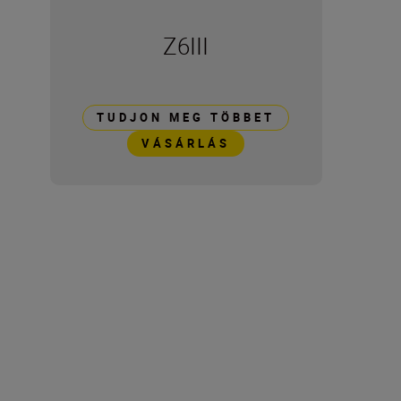
Z6III
TUDJON MEG TÖBBET
VÁSÁRLÁS
Technical Specifications
A termék méretei