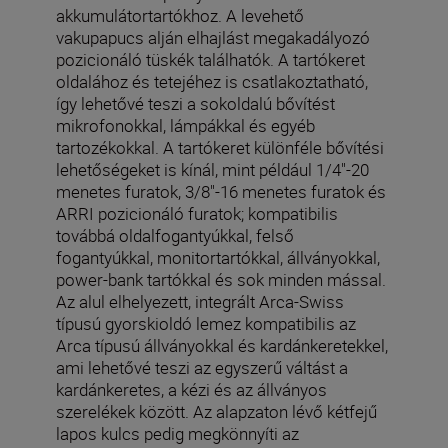
akkumulátortartókhoz. A levehető
vakupapucs alján elhajlást megakadályozó
pozicionáló tüskék találhatók. A tartókeret
oldalához és tetejéhez is csatlakoztatható,
így lehetővé teszi a sokoldalú bővítést
mikrofonokkal, lámpákkal és egyéb
tartozékokkal. A tartókeret különféle bővítési
lehetőségeket is kínál, mint például 1/4"-20
menetes furatok, 3/8"-16 menetes furatok és
ARRI pozicionáló furatok; kompatibilis
továbbá oldalfogantyúkkal, felső
fogantyúkkal, monitortartókkal, állványokkal,
power-bank tartókkal és sok minden mással.
Az alul elhelyezett, integrált Arca-Swiss
típusú gyorskioldó lemez kompatibilis az
Arca típusú állványokkal és kardánkeretekkel,
ami lehetővé teszi az egyszerű váltást a
kardánkeretes, a kézi és az állványos
szerelékek között. Az alapzaton lévő kétfejű
lapos kulcs pedig megkönnyíti az