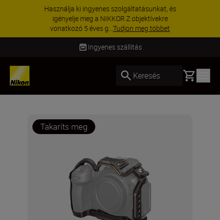
KIEGÉSZÍTŐKRE VONATKOZÓ AKCIÓ | 15%
kedvezmény kiválasztott kiegészítőkre –
egészítse ki még ma a fe...
Vásároljon most
Ingyenes szállítás
Basket
Keresés
Takaríts meg