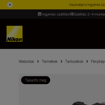
KIEGÉSZÍTŐKRE VONATKOZÓ A
Ingyenes szállítás
Szállítás 2–4 munka
SKIP
Weboldal
Termékek
Tartozékok
Fénykép
Takaríts meg