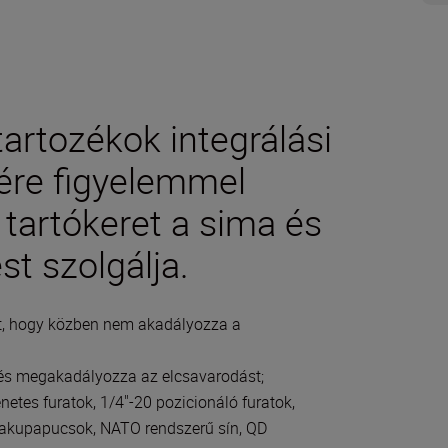
tartozékok integrálási
ére figyelemmel
 tartókeret a sima és
t szolgálja.
pet, hogy közben nem akadályozza a
t és megakadályozza az elcsavarodást;
netes furatok, 1/4"-20 pozicionáló furatok,
 vakupapucsok, NATO rendszerű sín, QD