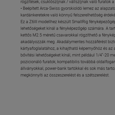
rögzítések, csuklószíjnak / vállszíjnak való furatok
• Beépített Arca-Swiss gyorskioldó lemez az alapzat
kardánkeretekre való könnyű felszerelhetőség érdek
Ez a Z6III modellhez készült SmallRig fényképezőgép
lehetőségeket kínál a fényképezőgép számára. A tartó
kettős M2.5 méretű csavarokkal rögzíthető a fényké
akadályozzák meg. Akadálymentes hozzáférést bizt
kártyafoglalatához, a kihajtható képernyőhöz és az 
bővítési lehetőségeket kínál, mint például 1/4"-20 m
pozicionáló furatok; kompatibilis továbbá oldalfogan
állványokkal, power-bank tartókkal és sok más tarto
megkönnyíti az összeszerelést és a szétszerelést.