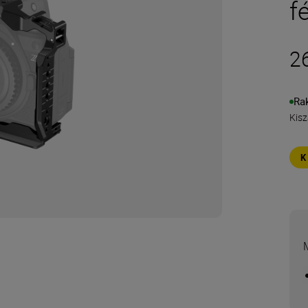
f
2
Ra
Kisz