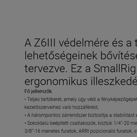
A Z6III védelmére és a 
lehetőségeinek bővítés
tervezve. Ez a SmallRig
ergonomikus illeszkedés
Fő jellemzők:
• Teljes tartókeret, amely úgy védi a fényképezőgé
kezelőszerveihez való hozzáférést;
• A hárompontos zárrendszer biztosítja a stabilitás
• Sokoldalú beépített csatlakozók, köztük 1/4"-20 me
3/8"-16 menetes furatok, ARRI pozicionáló furatok,