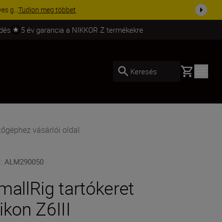
ma a fe...
Vásároljon most
ldés
5 év garancia a NIKKOR Z termékekre
Basket
Keresés
zőgéphez vásárlói oldal
U
:
ALM290050
mallRig tartókeret
ikon Z6III