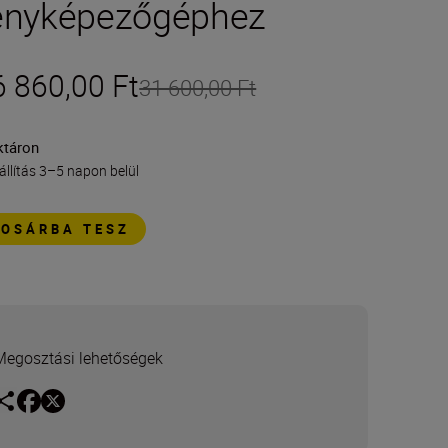
ényképezőgéphez
6 860,00 Ft
31 600,00 Ft
ktáron
állítás 3–5 napon belül
KOSÁRBA TESZ
Megosztási lehetőségek