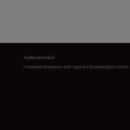
További információ
A tartókeret felszerelése előtt vegye le a fényképezőgép mindkét o