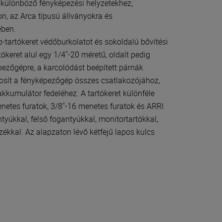
 a különböző fényképezési helyzetekhez;
on, az Arca típusú állványokra és
ében.
-tartókeret védőburkolatot és sokoldalú bővítési
keret alul egy 1/4"-20 méretű, oldalt pedig
pezőgépre, a karcolódást beépített párnák
osít a fényképezőgép összes csatlakozójához,
akkumulátor fedeléhez. A tartókeret különféle
enetes furatok, 3/8"-16 menetes furatok és ARRI
tyúkkal, felső fogantyúkkal, monitortartókkal,
zékkal. Az alapzaton lévő kétfejű lapos kulcs