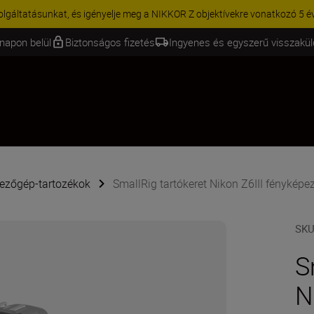
KCIÓ | 15% kedvezmény kiválasztott kiegészítőkre – egészítse ki még 
napon belül
Biztonságos fizetés
Ingyenes és egyszerű visszakü
ezőgép-tartozékok
SmallRig tartókeret Nikon Z6III fényképe
SK
S
N