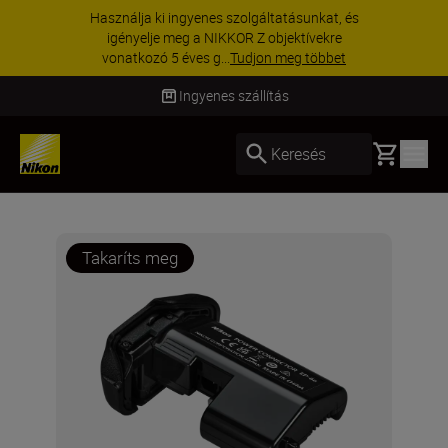
Használja ki ingyenes szolgáltatásunkat, és
igényelje meg a NIKKOR Z objektívekre
vonatkozó 5 éves g...
Tudjon meg többet
Ingyenes szállítás
Basket
Keresés
Takaríts meg