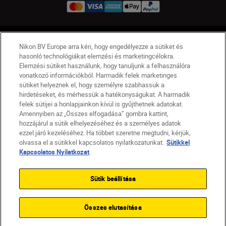
HU
Nikon Sites
Nikon BV Europe arra kéri, hogy engedélyezze a sütiket és
Lépjen kapcsolatba velünk
Adatvédelmi nyilatkozat
hasonló technológiákat elemzési és marketingcélokra.
Elemzési sütiket használunk, hogy tanuljunk a felhasználóra
Jogi nyilatkozat
Nikon Store szerződési feltételek
vonatkozó információkból. Harmadik felek marketinges
Sütikkel kapcsolatos nyilatkozat
sütiket helyeznek el, hogy személyre szabhassuk a
Akadálymentesség
Sütikre vonatkozó beállítások
hirdetéseket, és mérhessük a hatékonyságukat. A harmadik
© 2026 Nikon
felek sütijei a honlapjainkon kívül is gyűjthetnek adatokat.
Amennyiben az „Összes elfogadása” gombra kattint,
hozzájárul a sütik elhelyezéséhez és a személyes adatok
ezzel járó kezeléséhez. Ha többet szeretne megtudni, kérjük,
olvassa el a sütikkel kapcsolatos nyilatkozatunkat.
Sütikkel
SKIP
Kapcsolatos Nyilatkozat
Sütik beállítása
Összes elutasítása