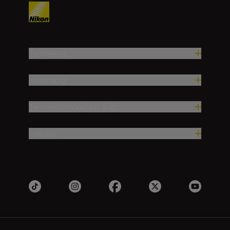
Termékek
Inspiráció
Terméktámogatási súgó
Vállalat