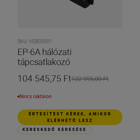
SKU
:
VEB03501
EP-6A hálózati
tápcsatlakozó
104 545,75 Ft
122 995,00 Ft
Nincs raktáron
ÉRTESÍTÉST KÉREK, AMIKOR
ELÉRHETŐ LESZ
KERESKEDŐ KERESÉSE