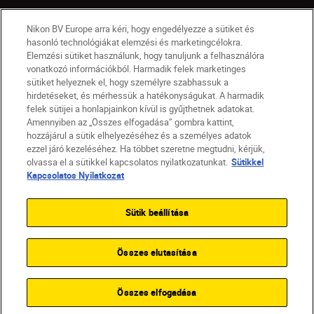
Nikon BV Europe arra kéri, hogy engedélyezze a sütiket és
HU
Nikon Sites
hasonló technológiákat elemzési és marketingcélokra.
Elemzési sütiket használunk, hogy tanuljunk a felhasználóra
Lépjen kapcsolatba velünk
Adatvédelmi nyilatkozat
vonatkozó információkból. Harmadik felek marketinges
Jogi nyilatkozat
Nikon Store szerződési feltételek
sütiket helyeznek el, hogy személyre szabhassuk a
Sütikkel kapcsolatos nyilatkozat
hirdetéseket, és mérhessük a hatékonyságukat. A harmadik
Akadálymentesség
Sütikre vonatkozó beállítások
felek sütijei a honlapjainkon kívül is gyűjthetnek adatokat.
Amennyiben az „Összes elfogadása” gombra kattint,
© 2026 Nikon
hozzájárul a sütik elhelyezéséhez és a személyes adatok
ezzel járó kezeléséhez. Ha többet szeretne megtudni, kérjük,
olvassa el a sütikkel kapcsolatos nyilatkozatunkat.
Sütikkel
Kapcsolatos Nyilatkozat
SKIP
Sütik beállítása
Összes elutasítása
Összes elfogadása