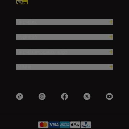
Termékek
Inspiráció
Terméktámogatási súgó
Vállalat