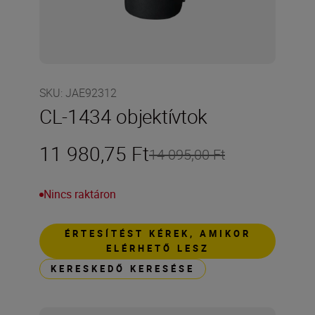
SKU
:
JAE92312
CL-1434 objektívtok
11 980,75 Ft
14 095,00 Ft
Nincs raktáron
ÉRTESÍTÉST KÉREK, AMIKOR
ELÉRHETŐ LESZ
KERESKEDŐ KERESÉSE