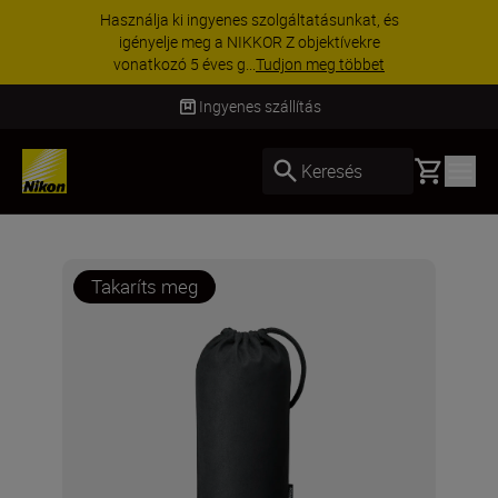
Használja ki ingyenes szolgáltatásunkat, és
igényelje meg a NIKKOR Z objektívekre
vonatkozó 5 éves g...
Tudjon meg többet
Ingyenes szállítás
Basket
Keresés
Takaríts meg