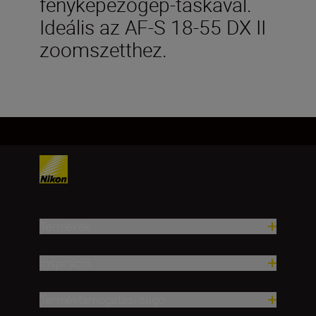
fényképezőgép-táskával.
Ideális az AF-S 18-55 DX II
zoomszetthez.
Termékek
Inspiráció
Terméktámogatási súgó