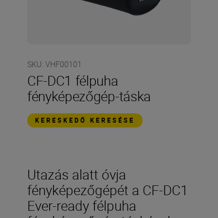
SKU
:
VHF00101
CF-DC1 félpuha
fényképezőgép-táska
KERESKEDŐ KERESÉSE
Utazás alatt óvja
fényképezőgépét a CF-DC1
Ever-ready félpuha