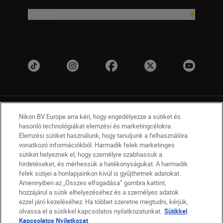
Vállalat
Nikon BV Europe arra kéri, hogy engedélyezze a sütiket és
hasonló technológiákat elemzési és marketingcélokra.
Elemzési sütiket használunk, hogy tanuljunk a felhasználóra
vonatkozó információkból. Harmadik felek marketinges
HU
Nikon Sites
sütiket helyeznek el, hogy személyre szabhassuk a
Lépjen kapcsolatba velünk
Adatvédelmi nyilatkozat
hirdetéseket, és mérhessük a hatékonyságukat. A harmadik
felek sütijei a honlapjainkon kívül is gyűjthetnek adatokat.
Jogi nyilatkozat
Nikon Store szerződési feltételek
Amennyiben az „Összes elfogadása” gombra kattint,
Sütikkel kapcsolatos nyilatkozat
hozzájárul a sütik elhelyezéséhez és a személyes adatok
Akadálymentesség
Sütikre vonatkozó beállítások
ezzel járó kezeléséhez. Ha többet szeretne megtudni, kérjük,
© 2026 Nikon
olvassa el a sütikkel kapcsolatos nyilatkozatunkat.
Sütikkel
Kapcsolatos Nyilatkozat