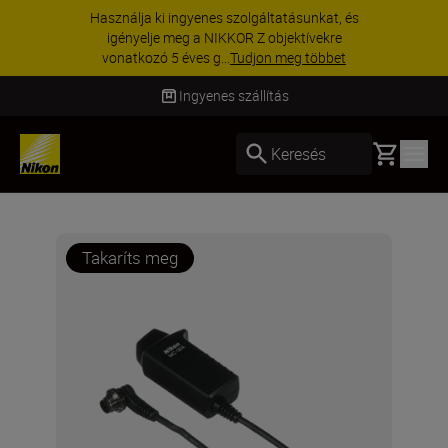
Használja ki ingyenes szolgáltatásunkat, és
igényelje meg a NIKKOR Z objektívekre
vonatkozó 5 éves g...
Tudjon meg többet
Ingyenes szállítás
Basket
Keresés
Takaríts meg