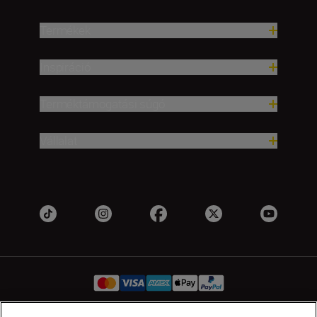
Termékek
Inspiráció
Terméktámogatási súgó
Vállalat