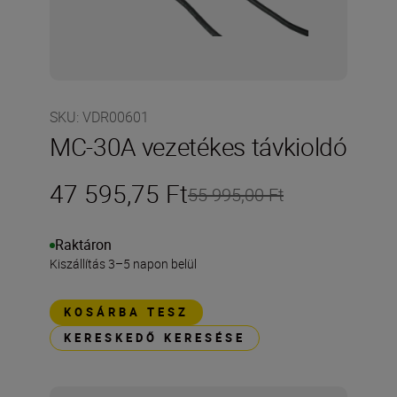
SKU
:
VDR00601
MC-30A vezetékes távkioldó
47 595,75 Ft
55 995,00 Ft
Raktáron
Kiszállítás 3–5 napon belül
KOSÁRBA TESZ
KERESKEDŐ KERESÉSE