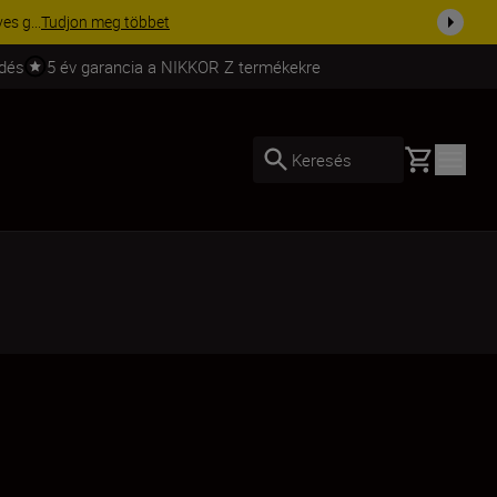
ma a fe...
Vásároljon most
ldés
5 év garancia a NIKKOR Z termékekre
Basket
Keresés