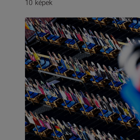
10
képek