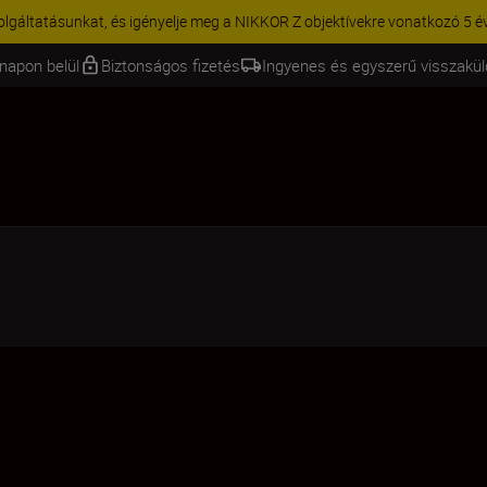
KCIÓ | 15% kedvezmény kiválasztott kiegészítőkre – egészítse ki még 
napon belül
Biztonságos fizetés
Ingyenes és egyszerű visszakü