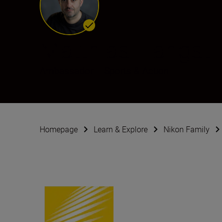
Matthias Hangst
Ambassador
•
Sports & Action
Homepage
Learn & Explore
Nikon Family