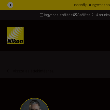
KIEGÉSZÍTŐKRE VONATKOZÓ A
Ingyenes szállítás
Szállítás 2–4 munka
SKIP
Vissza az áttekintéshez