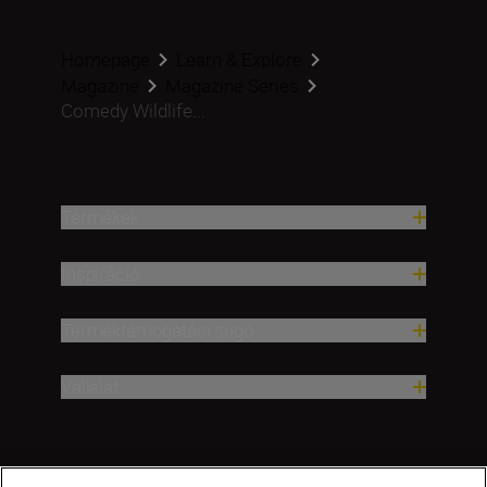
Homepage
Learn & Explore
Magazine
Magazine Series
Comedy Wildlife...
Termékek
Inspiráció
Terméktámogatási súgó
Vállalat