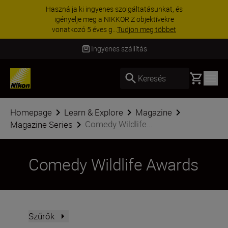
Használja ki ingyenes szolgáltatásunkat, és
igényelje meg a NIKKOR Z objektívekre
vonatkozó 5 éves g...
Tudjon meg többet
Ingyenes szállítás
Basket
Keresés
Homepage
Learn & Explore
Magazine
Comedy Wildlife...
Magazine Series
Comedy Wildlife Awards
Szűrők