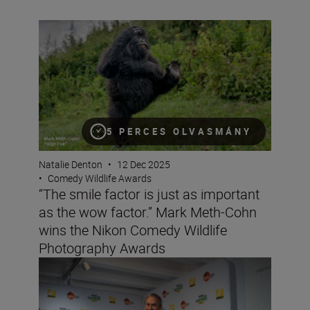
“The smile factor is just as important as the wow fact
5 PERCES OLVASMÁNY
Natalie Denton
•
12 Dec 2025
•
Comedy Wildlife Awards
“The smile factor is just as important
as the wow factor.” Mark Meth-Cohn
wins the Nikon Comedy Wildlife
Photography Awards
Last call! All you need to know to enter the Nikon Com