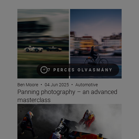
Panning photography – an advanced masterclass
7 PERCES OLVASMÁNY
Ben Moore
•
04 Jun 2025
•
Automotive
Panning photography – an advanced
masterclass
So you want to be an F1 photographer?