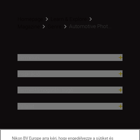
Homepage
Learn & Explore
Automotive Phot...
Magazine
Genre
Termékek
Inspiráció
Terméktámogatási súgó
Vállalat
Nikon BV Europe arra kéri, hogy engedélyezze a sütiket és