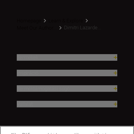
Homepage
Learn & Explore
Dimitri Lazarde...
Meet Our Author...
Termékek
Inspiráció
Terméktámogatási súgó
Vállalat