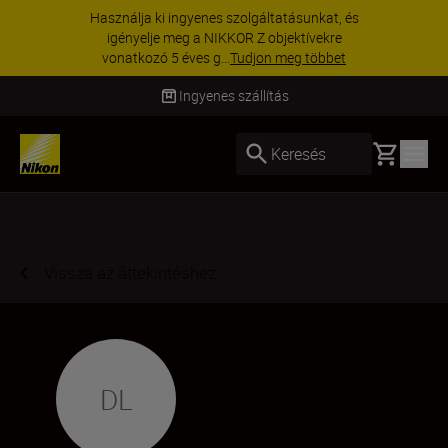
Használja ki ingyenes szolgáltatásunkat, és
igényelje meg a NIKKOR Z objektívekre
vonatkozó 5 éves g...
Tudjon meg többet
Ingyenes szállítás
Basket
Keresés
Vissza az áttekintéshez
DL