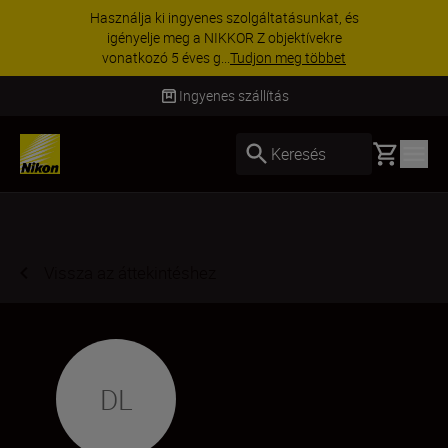
Használja ki ingyenes szolgáltatásunkat, és
igényelje meg a NIKKOR Z objektívekre
vonatkozó 5 éves g...
Tudjon meg többet
Ingyenes szállítás
Basket
Keresés
Vissza az áttekintéshez
DL