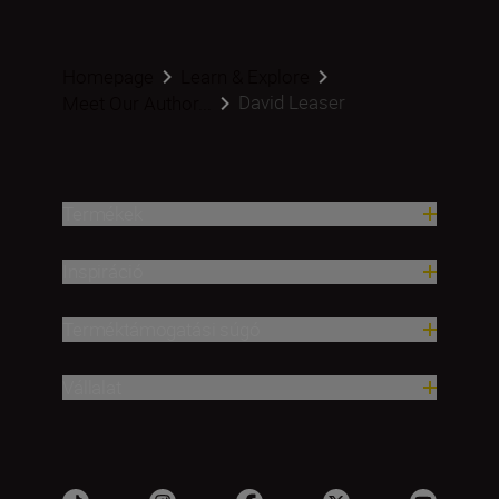
Homepage
Learn & Explore
David Leaser
Meet Our Author...
Termékek
Inspiráció
Terméktámogatási súgó
Vállalat