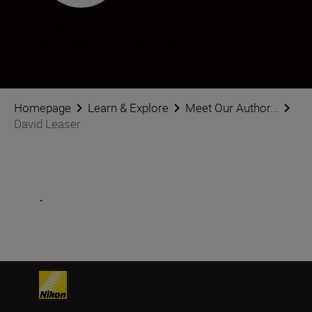
David Leaser
Photographer
•
Macro & Close-Up
Homepage
Learn & Explore
Meet Our Author...
David Leaser
.