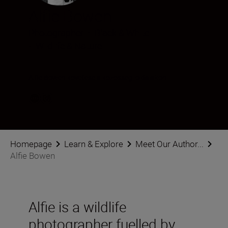
Alfie Bowen
Photographer
•
Black & White
•
Wildlife & Nature
Alfie Bowen követése a közösségi oldalakon
Homepage
Learn & Explore
Meet Our Author...
Alfie Bowen
Alfie is a wildlife
photographer fuelled by