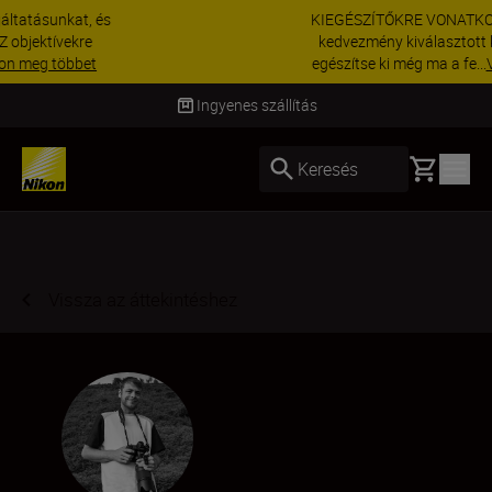
KIEGÉSZÍTŐKRE VONATKOZÓ AKCIÓ | 15%
kedvezmény kiválasztott kiegészítőkre –
egészítse ki még ma a fe...
Vásároljon most
Szállítás 2–4 munkanapon belül
Basket
Keresés
Vissza az áttekintéshez