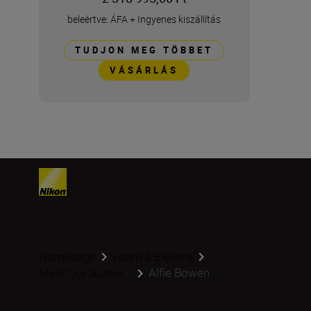
beleértve: ÁFA
+
Ingyenes kiszállítás
TUDJON MEG TÖBBET
VÁSÁRLÁS
Homepage
Learn & Explore
Alfie Bowen
Meet Our Author...