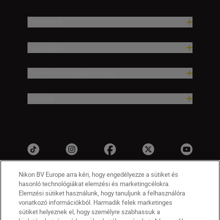
Termékek
Inspiráció
Terméktámogatási súgó
Vállalat
Nikon BV Europe arra kéri, hogy engedélyezze a sütiket és
hasonló technológiákat elemzési és marketingcélokra.
Elemzési sütiket használunk, hogy tanuljunk a felhasználóra
vonatkozó információkból. Harmadik felek marketinges
sütiket helyeznek el, hogy személyre szabhassuk a