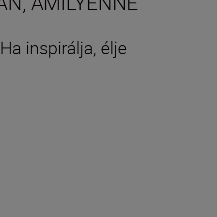
YAN, AMILYENNÉ
Ha inspirálja, élje
tions