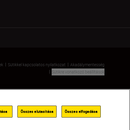
ek
Sütikkel kapcsolatos nyilatkozat
Akadálymentesség
Sütikre vonatkozó beállítások
SKIP
ítása
Összes elutasítása
Összes elfogadása
KERESKEDŐ KERESÉSE