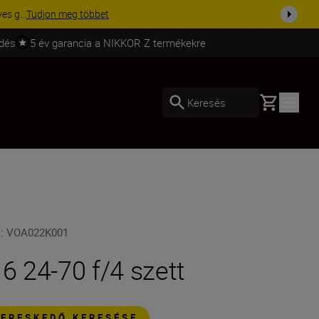
ég ma a fe...
Vásároljon most
ldés
5 év garancia a NIKKOR Z termékekre
Basket
Keresés
U
:
VOA022K001
 6 24-70 f/4 szett
KERESKEDŐ KERESÉSE