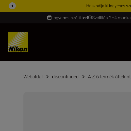
KIEGÉSZÍTŐKRE VONATKOZ
Ingyenes szállítás
Szállítás 2–4 munka
SKIP
Weboldal
discontinued
A Z 6 termék áttekin