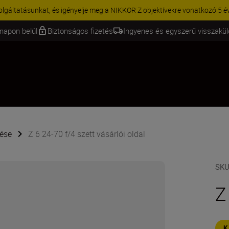
Ó AKCIÓ | 15% kedvezmény kiválasztott kiegészítőkre – egészítse ki m
napon belül
Biztonságos fizetés
Ingyenes és egyszerű visszakü
tése
Z 6 24-70 f/4 szett vásárlói oldal
SK
Z