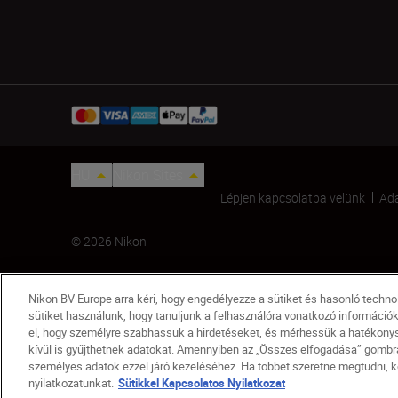
HU
Nikon Sites
Lépjen kapcsolatba velünk
Ada
© 2026 Nikon
Nikon BV Europe arra kéri, hogy engedélyezze a sütiket és hasonló techn
sütiket használunk, hogy tanuljunk a felhasználóra vonatkozó információ
el, hogy személyre szabhassuk a hirdetéseket, és mérhessük a hatékonysá
kívül is gyűjthetnek adatokat. Amennyiben az „Összes elfogadása” gombra 
személyes adatok ezzel járó kezeléséhez. Ha többet szeretne megtudni, ké
Z 6 24-70 f/4 szett
nyilatkozatunkat.
Sütikkel Kapcsolatos Nyilatkozat