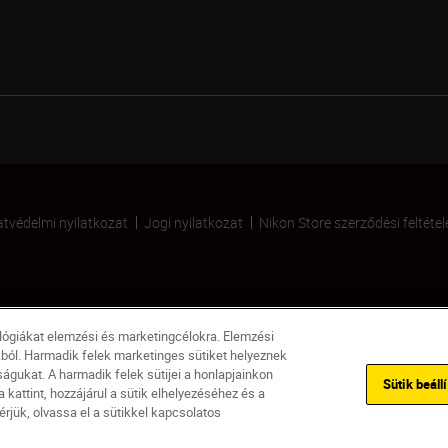
tvédelmi nyilatkozat
Jogi nyilatkozat
Nikon Store szerződési feltétel
ológiákat elemzési és marketingcélokra. Elemzési
kból. Harmadik felek marketinges sütiket helyeznek
gukat. A harmadik felek sütijei a honlapjainkon
Sütik beáll
kattint, hozzájárul a sütik elhelyezéséhez és a
rjük, olvassa el a sütikkel kapcsolatos