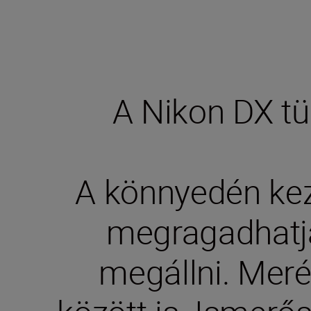
A Nikon DX tük
A könnyedén kez
megragadhatja
megállni. Meré