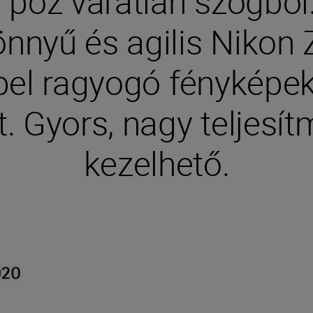
s póz váratlan szögbő
önnyű és agilis Nikon Z
el ragyogó fényképek
t. Gyors, nagy teljes
kezelhető.