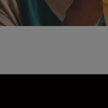
és 4K-s videókat készíthet. A hibrid AF-rendszer (autom
ép nagyjából 90%-át fedik le vízszintesen és függőleg
nek beállítása villámgyors, akár középen vannak, akár