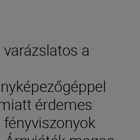
l varázslatos a
fényképezőgéppel
 miatt érdemes
n fényviszonyok