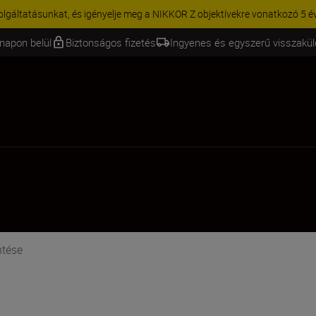
KCIÓ | 15% kedvezmény kiválasztott kiegészítőkre – egészítse ki még 
napon belül
Biztonságos fizetés
Ingyenes és egyszerű visszakü
ntése