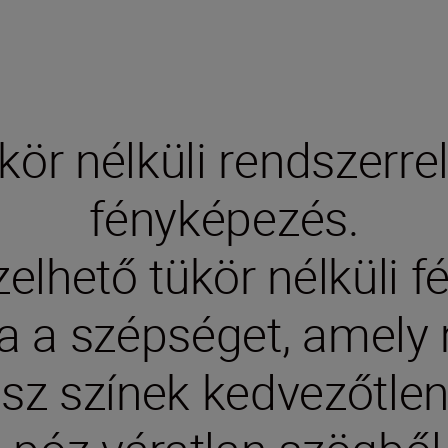
ör nélküli rendszerre
fényképezés.
elhető tükör nélküli 
 a szépséget, amely
sz színek kedvezőtle