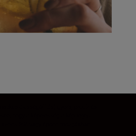
atikus élességállítás) gyors, precíz és
esen, hogy a képélesség a kép teljes
 a szélek felé vagy éppen mozgásban.