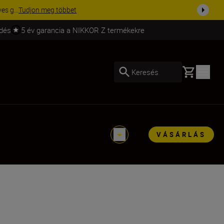
ma a fe...
Vásároljon most
ldés
5 év garancia a NIKKOR Z termékekre
Basket
Keresés
VÁSÁRLÁS