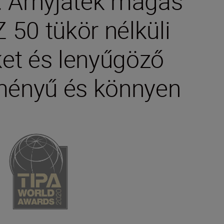
l. Árnyjáték magas
 50 tükör nélküli
et és lenyűgöző
ítményű és könnyen