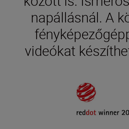
között is. Ismerő
napállásnál. A k
fényképezőgépp
videókat készíthe