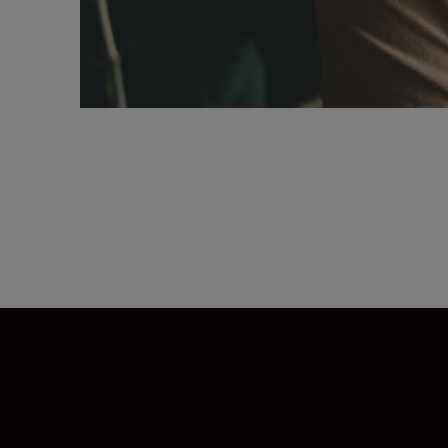
Éles képek. Szabadon komponálhat.
Tökéletesen beállított élességű fényképeket 
selymesen finom. Az érzékelő AF-pontjai a k
területén páratlan legyen. A témák élességé