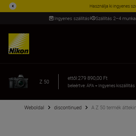
KIEGÉSZÍTŐKRE VONATKOZÓ A
Ingyenes szállítás
Szállítás 2–4 munka
SKIP
ettől:
279 890,00 Ft
Z 50
beleértve: ÁFA
+
Ingyenes kiszállítás
Weboldal
discontinued
A Z 50 termék átteki