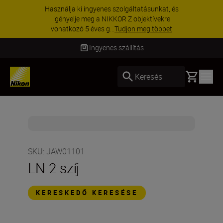
Használja ki ingyenes szolgáltatásunkat, és
igényelje meg a NIKKOR Z objektívekre
vonatkozó 5 éves g...
Tudjon meg többet
Ingyenes szállítás
Basket
Keresés
SKU
:
JAW01101
LN-2 szíj
KERESKEDŐ KERESÉSE