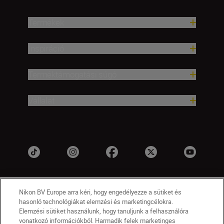
Termékek
Inspiráció
Terméktámogatási súgó
Vállalat
Nikon BV Europe arra kéri, hogy engedélyezze a sütiket és
hasonló technológiákat elemzési és marketingcélokra.
Elemzési sütiket használunk, hogy tanuljunk a felhasználóra
vonatkozó információkból. Harmadik felek marketinges