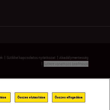
ek
Sütikkel kapcsolatos nyilatkozat
Akadálymentesség
Sütikre vonatkozó beállítások
SKIP
ítása
Összes elutasítása
Összes elfogadása
KERESKEDŐ KERESÉSE