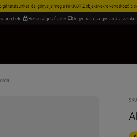
KIEGÉSZÍTŐKRE VONATKOZÓ AKCIÓ | 15% kedvezmény kiválaszt
napon belül
Biztonságos fizetés
Ingyenes és egyszerű visszakü
oldal
SK
A