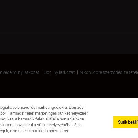
tvédelmi nyilatkozat
Jogi nyilatkozat
Nikon Store szerződési feltétel
ológiákat elemzési és marketingcélokra. Elemzési
kból. Harmadik felek marketinges sütiket helyeznek
gukat. A harmadik felek sütijei a honlapjainkon
Sütik beáll
kattint, hozzájárul a sütik elhelyezéséhez és a
rjük, olvassa el a sütikkel kapcsolatos