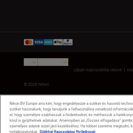
HU
Nikon Sites
Lépjen kapcsolatba velünk
Ada
© 2026 Nikon
Nikon BV Europe arra kéri, hogy engedélyezze a sütiket és hasonló techn
sütiket használunk, hogy tanuljunk a felhasználóra vonatkozó információ
el, hogy személyre szabhassuk a hirdetéseket, és mérhessük a hatékonysá
kívül is gyűjthetnek adatokat. Amennyiben az „Összes elfogadása” gombra 
személyes adatok ezzel járó kezeléséhez. Ha többet szeretne megtudni, ké
AN-DC8 szíj
nyilatkozatunkat.
Sütikkel Kapcsolatos Nyilatkozat