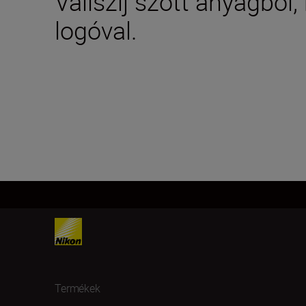
Vállszíj szőtt anyagból
logóval.
Termékek