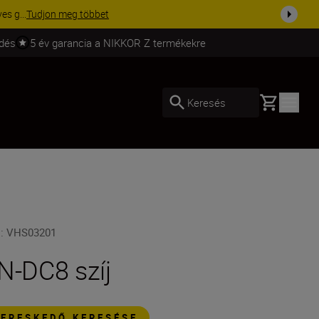
ott kiegészítőkre – egészítse ki még ma a fe...
Vásároljon most
ldés
5 év garancia a NIKKOR Z termékekre
Basket
Keresés
U
:
VHS03201
N-DC8 szíj
KERESKEDŐ KERESÉSE