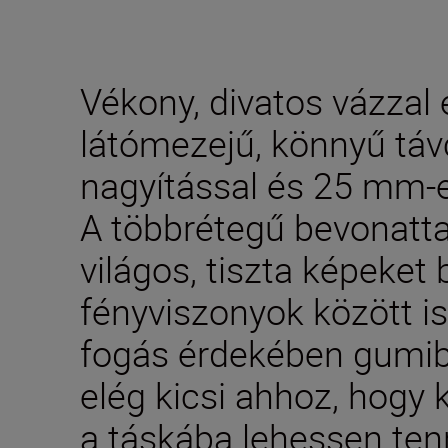
Vékony, divatos vázzal 
látómezejű, könnyű táv
nagyítással és 25 mm-e
A többrétegű bevonattal
világos, tiszta képeket
fényviszonyok között is
fogás érdekében gumibe
elég kicsi ahhoz, hogy
a táskába lehessen tenn