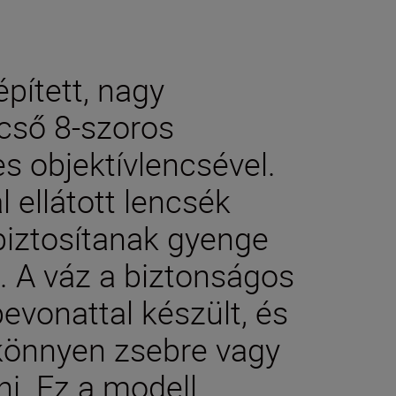
épített, nagy
cső 8-szoros
s objektívlencsével.
 ellátott lencsék
 biztosítanak gyenge
. A váz a biztonságos
vonattal készült, és
 könnyen zsebre vagy
i. Ez a modell