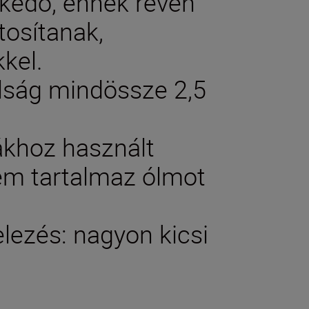
kedő, ennek révén
ztosítanak,
kel.
lság mindössze 2,5
ákhoz használt
em tartalmaz ólmot
elezés: nagyon kicsi