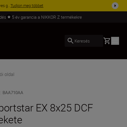
ma a fe...
Vásároljon most
ldés
5 év garancia a NIKKOR Z termékekre
Basket
Keresés
ói oldal
U
:
BAA710AA
portstar EX 8x25 DCF
ekete