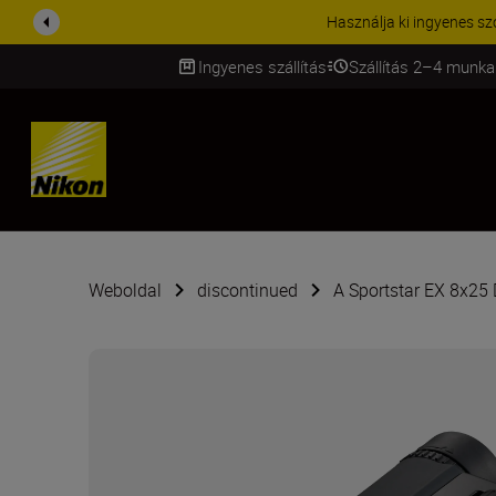
KIEGÉSZÍTŐKRE VONATKOZÓ 
Ingyenes szállítás
Szállítás 2–4 munka
SKIP
Weboldal
discontinued
A Sportstar EX 8x25 