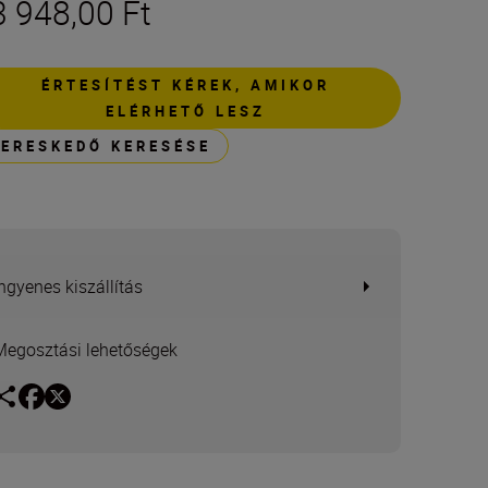
3 948,00 Ft
ÉRTESÍTÉST KÉREK, AMIKOR
ELÉRHETŐ LESZ
KERESKEDŐ KERESÉSE
Ingyenes kiszállítás
Megosztási lehetőségek