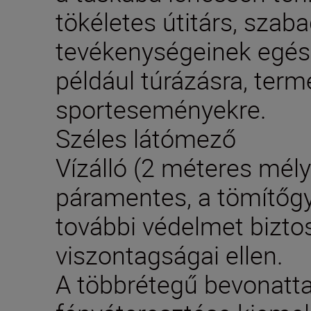
tökéletes útitárs, szab
tevékenységeinek egész 
például túrázásra, term
sporteseményekre.
Széles látómező
Vízálló (2 méteres mély
páramentes, a tömítőgy
további védelmet bizto
viszontagságai ellen.
A többrétegű bevonattal