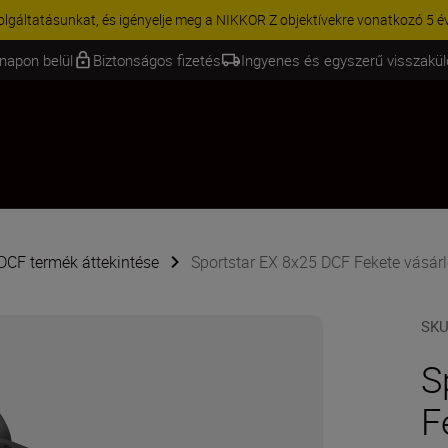
AKCIÓ | 15% kedvezmény kiválasztott kiegészítőkre – egészítse ki még 
napon belül
Biztonságos fizetés
Ingyenes és egyszerű visszakü
DCF termék áttekintése
Sportstar EX 8x25 DCF Fekete vásárl
SK
S
F