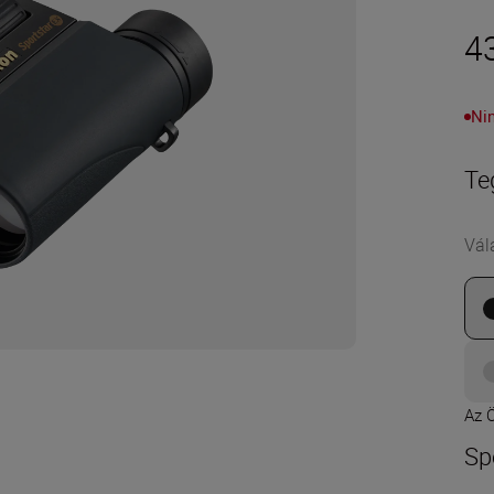
4
Ni
Te
Vál
Az 
Sp