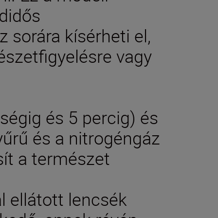
adidős
sorára kísérheti el,
észetfigyelésre vagy
ségig és 5 percig) és
űrű és a nitrogéngáz
sít a természet
 ellátott lencsék