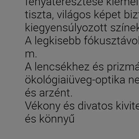
fényáteresztése kiemel
tiszta, világos képet bi
kiegyensúlyozott színek
A legkisebb fókusztávo
m.
A lencsékhez és prizm
ökológiaiüveg-optika n
és arzént.
Vékony és divatos kivit
és könnyű