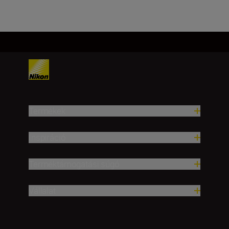
Termékek
Inspiráció
Terméktámogatási súgó
Vállalat