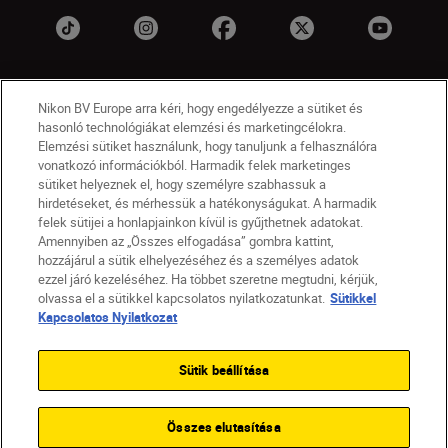
Nikon BV Europe arra kéri, hogy engedélyezze a sütiket és
hasonló technológiákat elemzési és marketingcélokra.
Elemzési sütiket használunk, hogy tanuljunk a felhasználóra
vonatkozó információkból. Harmadik felek marketinges
sütiket helyeznek el, hogy személyre szabhassuk a
HU
Nikon Sites
hirdetéseket, és mérhessük a hatékonyságukat. A harmadik
felek sütijei a honlapjainkon kívül is gyűjthetnek adatokat.
Lépjen kapcsolatba velünk
Adatvédelmi nyilatkozat
Amennyiben az „Összes elfogadása” gombra kattint,
Jogi nyilatkozat
Nikon Store szerződési feltételek
hozzájárul a sütik elhelyezéséhez és a személyes adatok
Sütikkel kapcsolatos nyilatkozat
ezzel járó kezeléséhez. Ha többet szeretne megtudni, kérjük,
Akadálymentesség
Sütikre vonatkozó beállítások
olvassa el a sütikkel kapcsolatos nyilatkozatunkat.
Sütikkel
© 2026 Nikon
Kapcsolatos Nyilatkozat
Sütik beállítása
SKIP
Összes elutasítása