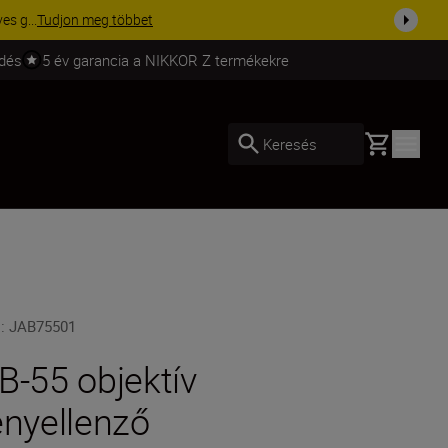
udjon meg többet
ldés
5 év garancia a NIKKOR Z termékekre
Basket
Keresés
U
:
JAB75501
B-55 objektív
ényellenző