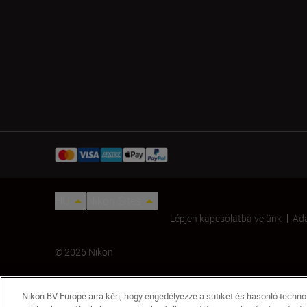
HU
Nikon Sites
Lépjen kapcsolatba velünk
Ada
© 2026 Nikon
Nikon BV Europe arra kéri, hogy engedélyezze a sütiket és hasonló techn