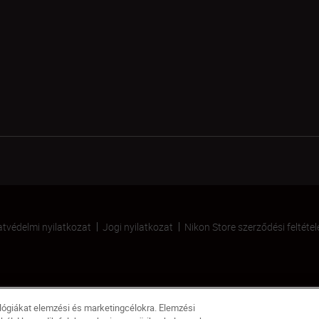
tvédelmi nyilatkozat
Jogi nyilatkozat
Nikon Store szerződési feltétel
ológiákat elemzési és marketingcélokra. Elemzési