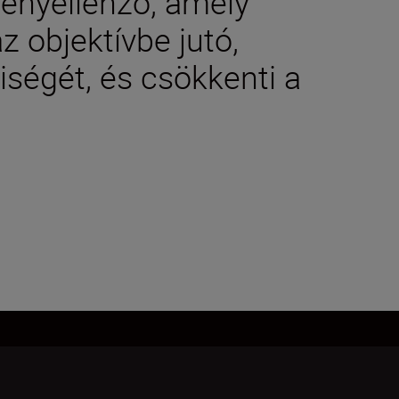
fényellenző, amely
z objektívbe jutó,
ségét, és csökkenti a