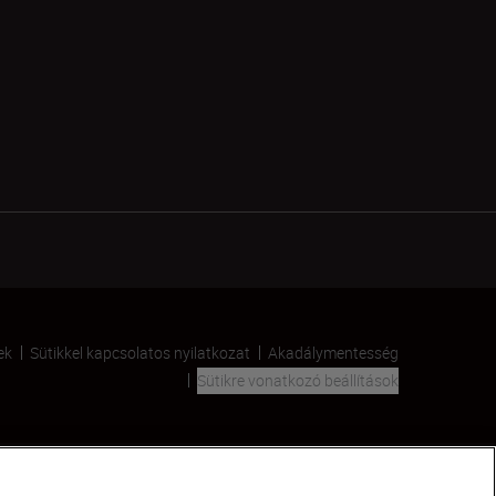
ek
Sütikkel kapcsolatos nyilatkozat
Akadálymentesség
Sütikre vonatkozó beállítások
SKIP