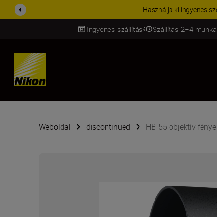
Használja ki ingyenes szolgáltat
Ingyenes szállítás
Szállítás 2–4 munka
SKIP
Weboldal
discontinued
HB-55 objektív fényel