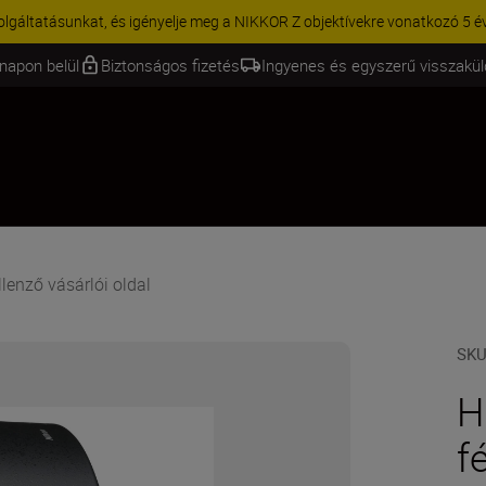
ásunkat, és igényelje meg a NIKKOR Z objektívekre vonatkozó 5 éves g...
T
napon belül
Biztonságos fizetés
Ingyenes és egyszerű visszakü
lenző vásárlói oldal
SK
H
f