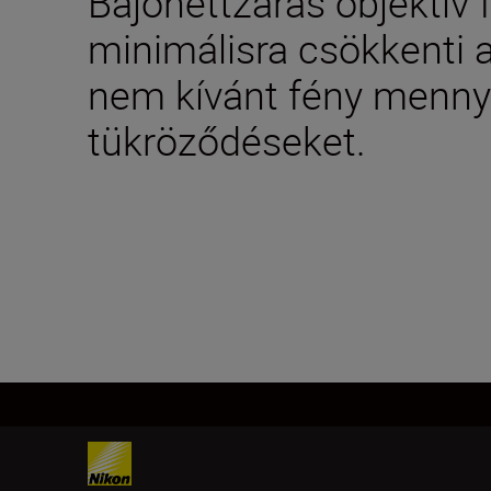
Bajonettzáras objektív 
minimálisra csökkenti a
nem kívánt fény mennyi
tükröződéseket.