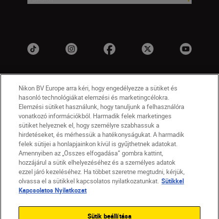
Nikon BV Europe arra kéri, hogy engedélyezze a sütiket és
hasonló technológiákat elemzési és marketingcélokra.
Elemzési sütiket használunk, hogy tanuljunk a felhasználóra
vonatkozó információkból. Harmadik felek marketinges
sütiket helyeznek el, hogy személyre szabhassuk a
HU
Nikon Sites
hirdetéseket, és mérhessük a hatékonyságukat. A harmadik
felek sütijei a honlapjainkon kívül is gyűjthetnek adatokat.
Lépjen kapcsolatba velünk
Adatvédelmi nyilatkozat
Amennyiben az „Összes elfogadása” gombra kattint,
Jogi nyilatkozat
Nikon Store szerződési feltételek
hozzájárul a sütik elhelyezéséhez és a személyes adatok
Sütikkel kapcsolatos nyilatkozat
ezzel járó kezeléséhez. Ha többet szeretne megtudni, kérjük,
Akadálymentesség
Sütikre vonatkozó beállítások
olvassa el a sütikkel kapcsolatos nyilatkozatunkat.
Sütikkel
© 2026 Nikon
Kapcsolatos Nyilatkozat
Sütik beállítása