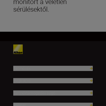
monitort a véletlen
sérülésektől.
Termékek
Inspiráció
Terméktámogatási súgó
Vállalat