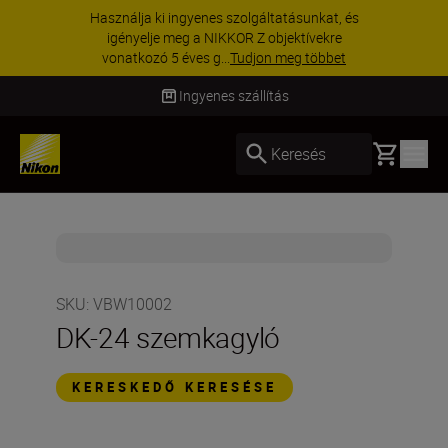
Használja ki ingyenes szolgáltatásunkat, és
igényelje meg a NIKKOR Z objektívekre
vonatkozó 5 éves g...
Tudjon meg többet
Ingyenes szállítás
Basket
Keresés
SKU
:
VBW10002
DK-24 szemkagyló
KERESKEDŐ KERESÉSE