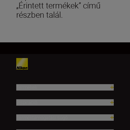
„Érintett termékek” című
részben talál.
Termékek
Inspiráció
Terméktámogatási súgó