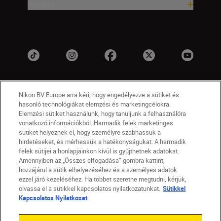
Vállalat
Nikon BV Europe arra kéri, hogy engedélyezze a sütiket és
hasonló technológiákat elemzési és marketingcélokra.
Elemzési sütiket használunk, hogy tanuljunk a felhasználóra
vonatkozó információkból. Harmadik felek marketinges
sütiket helyeznek el, hogy személyre szabhassuk a
HU
Nikon Sites
hirdetéseket, és mérhessük a hatékonyságukat. A harmadik
felek sütijei a honlapjainkon kívül is gyűjthetnek adatokat.
Lépjen kapcsolatba velünk
Adatvédelmi nyilatkozat
Amennyiben az „Összes elfogadása” gombra kattint,
Jogi nyilatkozat
Nikon Store szerződési feltételek
hozzájárul a sütik elhelyezéséhez és a személyes adatok
Sütikkel kapcsolatos nyilatkozat
ezzel járó kezeléséhez. Ha többet szeretne megtudni, kérjük,
Akadálymentesség
Sütikre vonatkozó beállítások
olvassa el a sütikkel kapcsolatos nyilatkozatunkat.
Sütikkel
© 2026 Nikon
Kapcsolatos Nyilatkozat