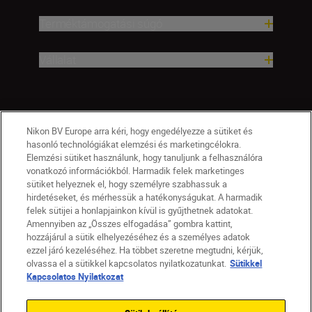
Terméktámogatási súgó
Vállalat
Nikon BV Europe arra kéri, hogy engedélyezze a sütiket és
hasonló technológiákat elemzési és marketingcélokra.
Elemzési sütiket használunk, hogy tanuljunk a felhasználóra
vonatkozó információkból. Harmadik felek marketinges
sütiket helyeznek el, hogy személyre szabhassuk a
hirdetéseket, és mérhessük a hatékonyságukat. A harmadik
felek sütijei a honlapjainkon kívül is gyűjthetnek adatokat.
Amennyiben az „Összes elfogadása” gombra kattint,
hozzájárul a sütik elhelyezéséhez és a személyes adatok
HU
Nikon Sites
ezzel járó kezeléséhez. Ha többet szeretne megtudni, kérjük,
olvassa el a sütikkel kapcsolatos nyilatkozatunkat.
Sütikkel
Lépjen kapcsolatba velünk
Adatvédelmi nyilatkozat
Kapcsolatos Nyilatkozat
Jogi nyilatkozat
Nikon Store szerződési feltételek
Sütikkel kapcsolatos nyilatkozat