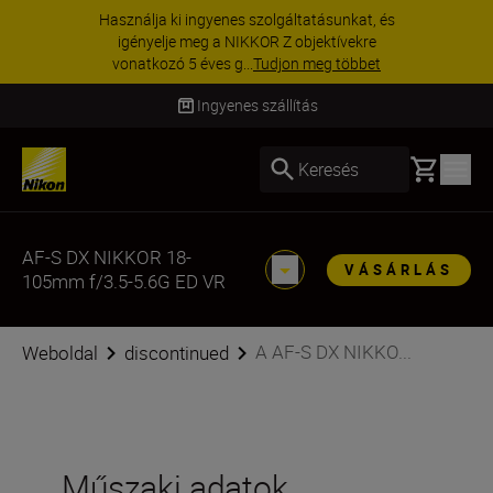
Használja ki ingyenes szolgáltatásunkat, és
igényelje meg a NIKKOR Z objektívekre
vonatkozó 5 éves g...
Tudjon meg többet
Ingyenes szállítás
Basket
Keresés
AF-S DX NIKKOR 18-
VÁSÁRLÁS
105mm f/3.5-5.6G ED VR
A AF-S DX NIKKO...
Weboldal
discontinued
Műszaki adatok