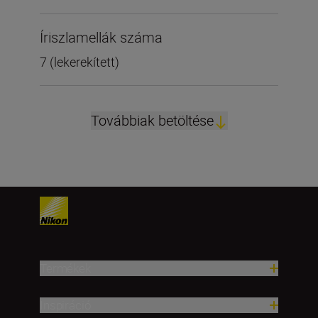
Íriszlamellák száma
7 (lekerekített)
Továbbiak betöltése
Termékek
Inspiráció