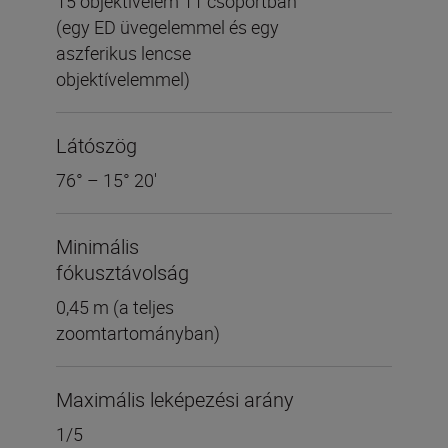
15 objektívelem 11 csoportban
(egy ED üvegelemmel és egy
aszferikus lencse
objektívelemmel)
Látószög
76° – 15° 20'
Minimális
fókusztávolság
0,45 m (a teljes
zoomtartományban)
Maximális leképezési arány
1/5