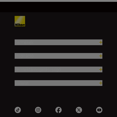
Termékek
Inspiráció
Terméktámogatási súgó
Vállalat