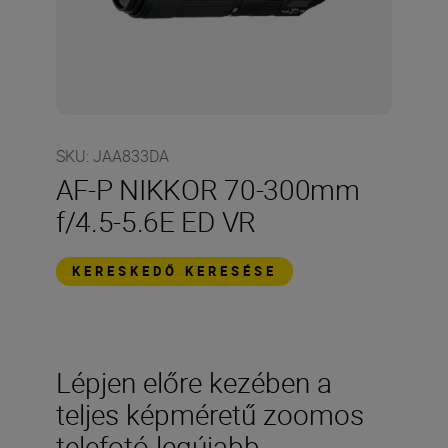
SKU
:
JAA833DA
AF-P NIKKOR 70-300mm
f/4.5-5.6E ED VR
KERESKEDŐ KERESÉSE
Lépjen előre kezében a
teljes képméretű zoomos
telefotó legújabb