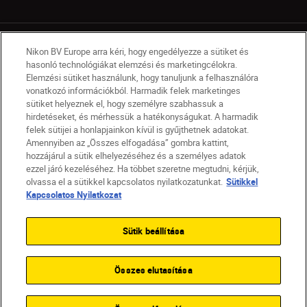
Nikon BV Europe arra kéri, hogy engedélyezze a sütiket és
hasonló technológiákat elemzési és marketingcélokra.
Elemzési sütiket használunk, hogy tanuljunk a felhasználóra
vonatkozó információkból. Harmadik felek marketinges
HU
Nikon Sites
sütiket helyeznek el, hogy személyre szabhassuk a
Lépjen kapcsolatba velünk
Adatvédelmi nyilatkozat
hirdetéseket, és mérhessük a hatékonyságukat. A harmadik
felek sütijei a honlapjainkon kívül is gyűjthetnek adatokat.
Jogi nyilatkozat
Nikon Store szerződési feltételek
Amennyiben az „Összes elfogadása” gombra kattint,
Sütikkel kapcsolatos nyilatkozat
hozzájárul a sütik elhelyezéséhez és a személyes adatok
Akadálymentesség
Sütikre vonatkozó beállítások
ezzel járó kezeléséhez. Ha többet szeretne megtudni, kérjük,
© 2026 Nikon
olvassa el a sütikkel kapcsolatos nyilatkozatunkat.
Sütikkel
Kapcsolatos Nyilatkozat
Sütik beállítása
SKIP
Összes elutasítása