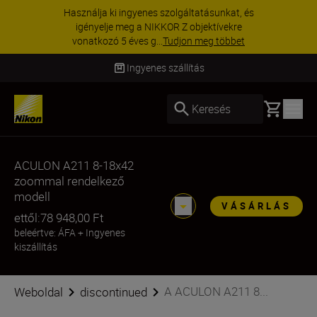
Használja ki ingyenes szolgáltatásunkat, és
igényelje meg a NIKKOR Z objektívekre
vonatkozó 5 éves g...
Tudjon meg többet
Ingyenes szállítás
Basket
Keresés
ACULON A211 8-18x42
zoommal rendelkező
modell
VÁSÁRLÁS
ettől:
78 948,00 Ft
beleértve: ÁFA
+
Ingyenes
kiszállítás
A ACULON A211 8...
Weboldal
discontinued