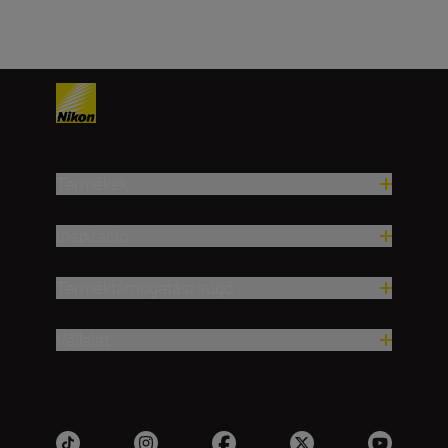
Termékek
Inspiráció
Terméktámogatási súgó
Vállalat