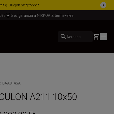
ma a fe...
Vásároljon most
ldés
5 év garancia a NIKKOR Z termékekre
Basket
Keresés
U
:
BAA814SA
CULON A211 10x50