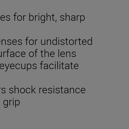
es for bright, sharp
enses for undistorted
rface of the lens
eyecups facilitate
rs shock resistance
 grip