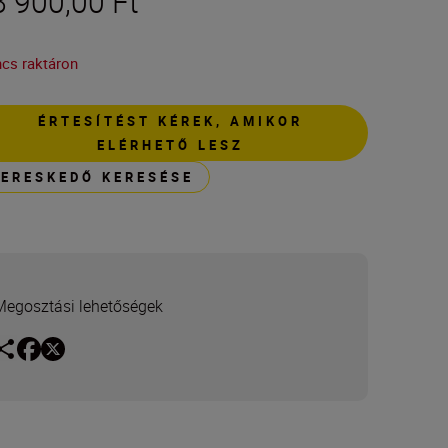
8 900,00 Ft
ncs raktáron
ÉRTESÍTÉST KÉREK, AMIKOR
ELÉRHETŐ LESZ
KERESKEDŐ KERESÉSE
Megosztási lehetőségek