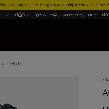
KCIÓ | 15% kedvezmény kiválasztott kiegészítőkre – egészítse ki még 
napon belül
Biztonságos fizetés
Ingyenes és egyszerű visszakü
vásárlói oldal
SK
A