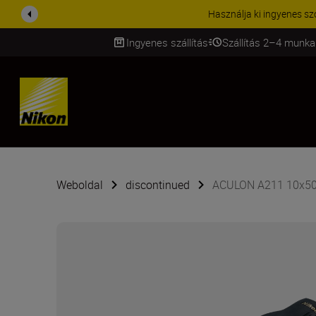
KIEGÉSZÍTŐKRE VONATKOZÓ A
Ingyenes szállítás
Szállítás 2–4 munka
SKIP
Weboldal
discontinued
ACULON A211 10x50 