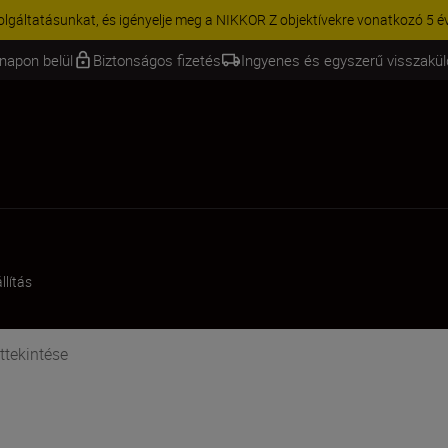
olgáltatásunkat, és igényelje meg a NIKKOR Z objektívekre vonatkozó 5 éve
napon belül
Biztonságos fizetés
Ingyenes és egyszerű visszakü
llítás
ttekintése