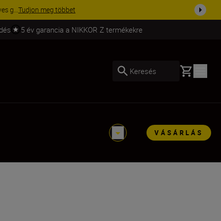
s g...
Tudjon meg többet
ldés
5 év garancia a NIKKOR Z termékekre
Basket
Keresés
VÁSÁRLÁS