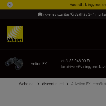
Használja ki ingyenes sz
Ingyenes szállítás
Szállítás 2–4 munka
SKIP
ettől:
83 948,00 Ft
Action EX
beleértve: ÁFA
+
Ingyenes kiszá
Weboldal
discontinued
A Action EX termék á