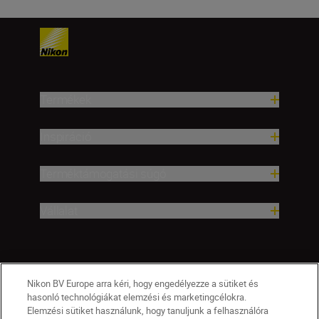
Termékek
Inspiráció
Terméktámogatási súgó
Vállalat
Nikon BV Europe arra kéri, hogy engedélyezze a sütiket és
hasonló technológiákat elemzési és marketingcélokra.
Elemzési sütiket használunk, hogy tanuljunk a felhasználóra