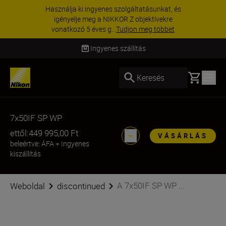
Használja ki ingyenes szolgáltatásunkat, és
igényelje meg a NIKKOR Z objektívekre
vonatkozó 5 éves g...
Tudjon meg többet
Ingyenes szállítás
Basket
Keresés
7x50IF SP WP
ettől:
449 995,00 Ft
VÁSÁRLÁS
beleértve: ÁFA
+
Ingyenes
kiszállítás
A 7x50IF SP WP ...
Weboldal
discontinued