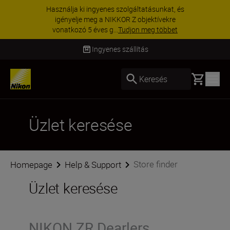
Használja ki ingyenes szolgáltatásunkat, és
igényelje meg a NIKKOR Z objektívekre
vonatkozó 5 éves g...
Tudjon meg többet
Ingyenes szállítás
Basket
Keresés
Üzlet keresése
Store finder
Homepage
Help & Support
Üzlet keresése
NIKON ZR Dearlers