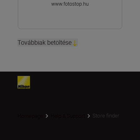
www.fotostop.hu
Továbbiak betöltése
Store finder
Homepage
Help & Support