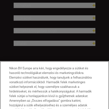
Termékek
Inspiráció
Terméktámogatási súgó
Vállalat
Nikon BV Europe arra kéri, hogy engedélyezze a sütiket és
hasonló technológiákat elemzési és marketingcélokra.
Elemzési sütiket használunk, hogy tanuljunk a felhasználóra
vonatkozó információkból. Harmadik felek marketinges
sütiket helyeznek el, hogy személyre szabhassuk a
hirdetéseket, és mérhessük a hatékonyságukat. A harmadik
felek sütijei a honlapjainkon kívül is gyűjthetnek adatokat.
Amennyiben az „Összes elfogadása” gombra kattint,
hozzájárul a sütik elhelyezéséhez és a személyes adatok