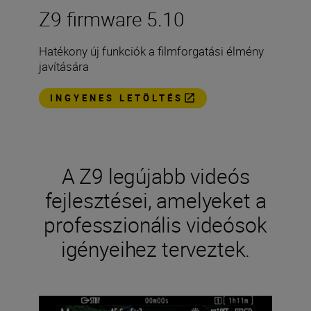
Z9 firmware 5.10
Hatékony új funkciók a filmforgatási élmény
javítására
INGYENES LETÖLTÉS
A Z9 legújabb videós
fejlesztései, amelyeket a
professzionális videósok
igényeihez terveztek.