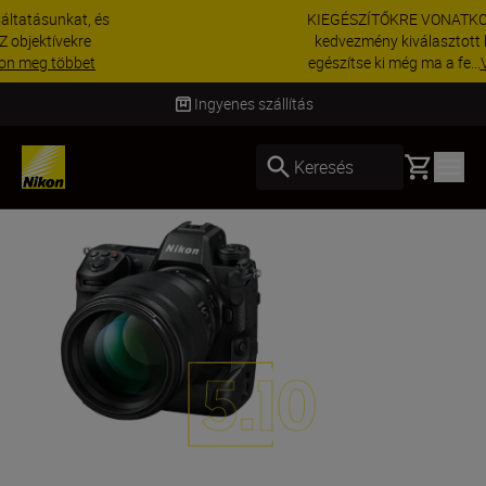
KIEGÉSZÍTŐKRE VONATKOZÓ AKCIÓ | 15%
kedvezmény kiválasztott kiegészítőkre –
egészítse ki még ma a fe...
Vásároljon most
Szállítás 2–4 munkanapon belül
Basket
Keresés