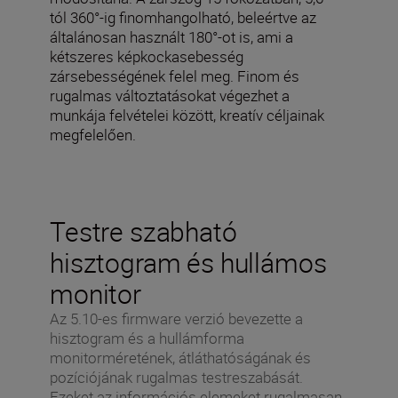
tól 360°-ig finomhangolható, beleértve az
általánosan használt 180°-ot is, ami a
kétszeres képkockasebesség
zársebességének felel meg. Finom és
rugalmas változtatásokat végezhet a
munkája felvételei között, kreatív céljainak
megfelelően.
Testre szabható
hisztogram és hullámos
monitor
Az 5.10-es firmware verzió bevezette a
hisztogram és a hullámforma
monitorméretének, átláthatóságának és
pozíciójának rugalmas testreszabását.
Ezeket az információs elemeket rugalmasan