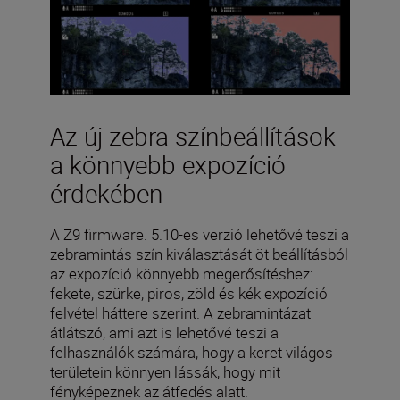
Az új zebra színbeállítások
a könnyebb expozíció
érdekében
A Z9 firmware. 5.10-es verzió lehetővé teszi a
zebramintás szín kiválasztását öt beállításból
az expozíció könnyebb megerősítéshez:
fekete, szürke, piros, zöld és kék expozíció
felvétel háttere szerint. A zebramintázat
átlátszó, ami azt is lehetővé teszi a
felhasználók számára, hogy a keret világos
területein könnyen lássák, hogy mit
fényképeznek az átfedés alatt.