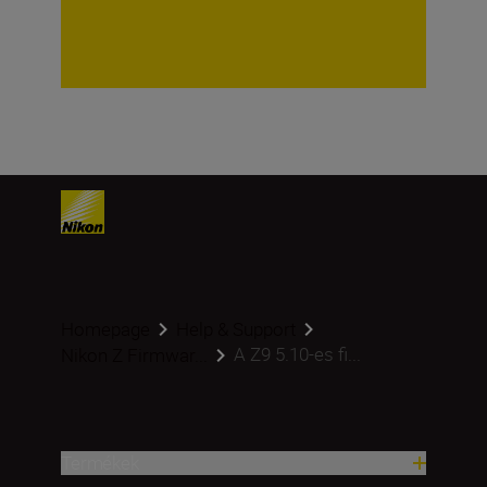
Homepage
Help & Support
A Z9 5.10-es fi...
Nikon Z Firmwar...
Termékek