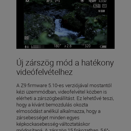
Új zárszög mód a hatékony
videófelvételhez
A Z9 firmware 5.10-es verziójával mostantól
kézi üzemmódban, videofelvétel közben is
elérheti a zárszögbeállítást. Ez lehetővé teszi,
hogy a kívánt bemozdulás okozta
elmosódást anélkül alkalmazza, hogy a
zársebességet minden egyes
képkockasebesség-változtatáskor
módosítaná. A zárszög 15 fokozatban, 5,6°-