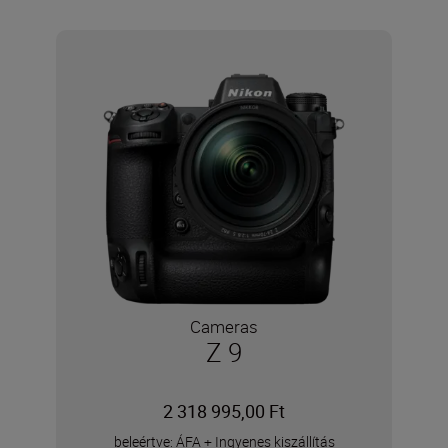
Cameras
Z 9
2 318 995,00 Ft
beleértve: ÁFA
+
Ingyenes kiszállítás