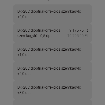
DK-20C dioptriakorrekciós szemkagyló
+0,0 dpt
DK-20C dioptriakorrekciós
9 175,75 Ft
Most 9 175
szemkagyló +0,5 dpt
10 795,00 Ft
DK-20C dioptriakorrekciós szemkagyló
+1,0 dpt
DK-20C dioptriakorrekciós szemkagyló
+2,0 dpt
DK-20C dioptriakorrekciós szemkagyló
+3,0 dpt