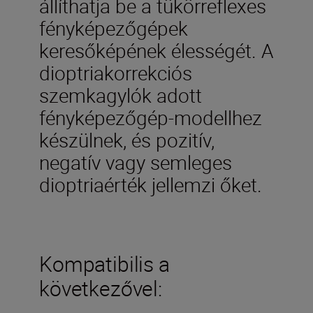
állíthatja be a tükörreflexes
fényképezőgépek
keresőképének élességét. A
dioptriakorrekciós
szemkagylók adott
fényképezőgép-modellhez
készülnek, és pozitív,
negatív vagy semleges
dioptriaérték jellemzi őket.
Kompatibilis a
következővel: