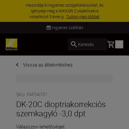
KIEGÉSZÍTŐKRE VONATKOZÓ AKCIÓ | 15%
kedvezmény kiválasztott kiegészítőkre –
egészítse ki még ma a fe...
Vásároljon most
Ingyenes szállítás
Basket
Keresés
Vissza az áttekintéshez
SKU
:
FAF04701
DK-20C dioptriakorrekciós
szemkagyló -3,0 dpt
Válasszon lehetőséget