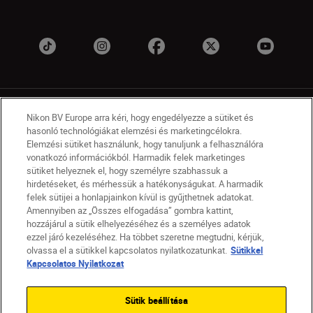
Nikon BV Europe arra kéri, hogy engedélyezze a sütiket és
hasonló technológiákat elemzési és marketingcélokra.
Elemzési sütiket használunk, hogy tanuljunk a felhasználóra
vonatkozó információkból. Harmadik felek marketinges
HU
Nikon Sites
sütiket helyeznek el, hogy személyre szabhassuk a
Lépjen kapcsolatba velünk
Adatvédelmi nyilatkozat
hirdetéseket, és mérhessük a hatékonyságukat. A harmadik
felek sütijei a honlapjainkon kívül is gyűjthetnek adatokat.
Jogi nyilatkozat
Nikon Store szerződési feltételek
Amennyiben az „Összes elfogadása” gombra kattint,
Sütikkel kapcsolatos nyilatkozat
hozzájárul a sütik elhelyezéséhez és a személyes adatok
Akadálymentesség
Sütikre vonatkozó beállítások
ezzel járó kezeléséhez. Ha többet szeretne megtudni, kérjük,
© 2026 Nikon
olvassa el a sütikkel kapcsolatos nyilatkozatunkat.
Sütikkel
Kapcsolatos Nyilatkozat
Sütik beállítása
SKIP