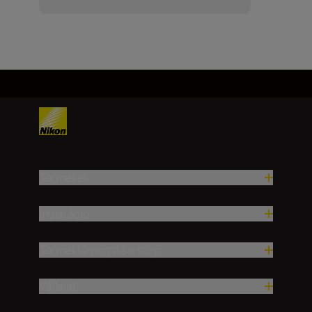
Termékek
Inspiráció
Terméktámogatási súgó
Vállalat