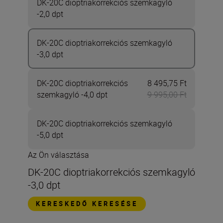
DK-20C dioptriakorrekciós szemkagyló
-2,0 dpt
DK-20C dioptriakorrekciós szemkagyló
-3,0 dpt
DK-20C dioptriakorrekciós
8 495,75 Ft
Most 8 495
szemkagyló -4,0 dpt
9 995,00 Ft
DK-20C dioptriakorrekciós szemkagyló
-5,0 dpt
Az Ön választása
DK-20C dioptriakorrekciós szemkagyló
-3,0 dpt
KERESKEDŐ KERESÉSE