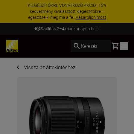
KIEGÉSZÍTŐKRE VONATKOZÓ AKCIÓ | 15%
kedvezmény kiválasztott kiegészítőkre –
egészítse ki még ma a fe...
Vásároljon most
Szállítás 2–4 munkanapon belül
Basket
Keresés
Vissza az áttekintéshez