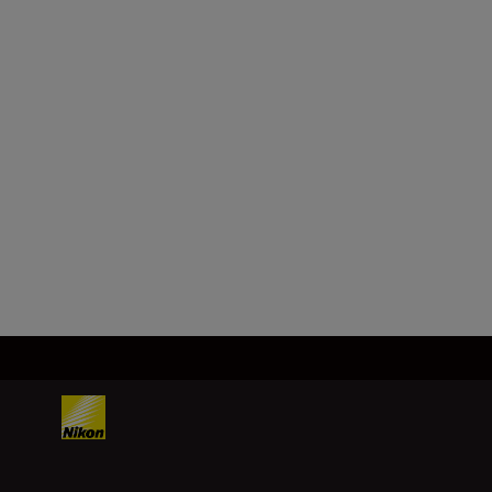
Formátum
DX
Gyújtótávolság
18–140 mm
Továbbiak betöltése