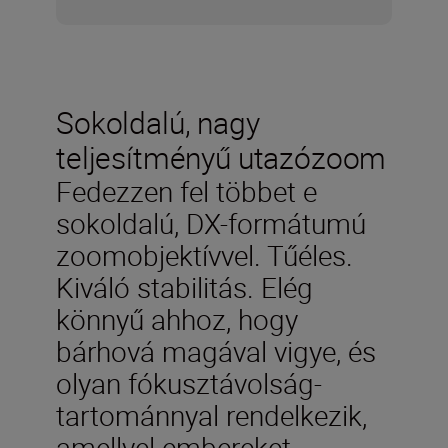
Sokoldalú, nagy
teljesítményű utazózoom
Fedezzen fel többet e
sokoldalú, DX-formátumú
zoomobjektívvel. Tűéles.
Kiváló stabilitás. Elég
könnyű ahhoz, hogy
bárhová magával vigye, és
olyan fókusztávolság-
tartománnyal rendelkezik,
amellyel embereket,