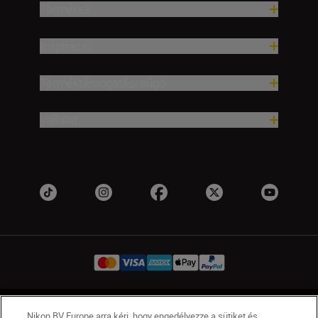
Termékek
Inspiráció
Terméktámogatási súgó
Vállalat
HU
Nikon Sites
Nikon BV Europe arra kéri, hogy engedélyezze a sütiket és