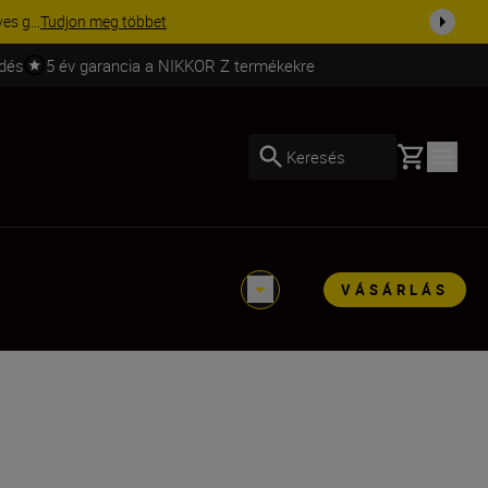
ma a fe...
Vásároljon most
ldés
5 év garancia a NIKKOR Z termékekre
Basket
Keresés
VÁSÁRLÁS