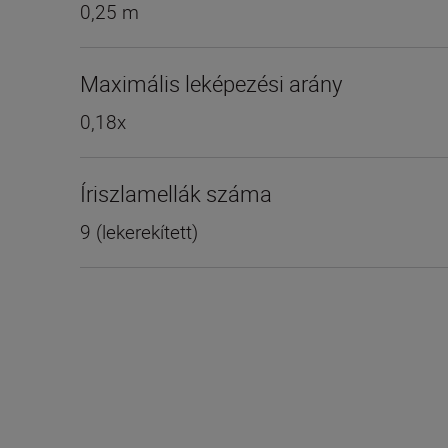
0,25 m
Maximális leképezési arány
0,18x
Íriszlamellák száma
9 (lekerekített)