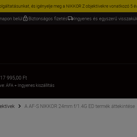
KCIÓ | 15% kedvezmény kiválasztott kiegészítőkre – egészítse ki még 
napon belül
Biztonságos fizetés
Ingyenes és egyszerű visszakü
17 995,00 Ft
tve: ÁFA
+
Ingyenes kiszállítás
ektívek
A AF-S NIKKOR 24mm f/1.4G ED termék áttekintése