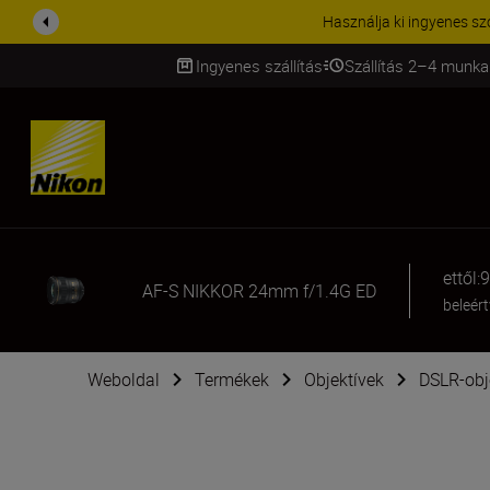
KIEGÉSZÍTŐKRE VONATKOZÓ A
Ingyenes szállítás
Szállítás 2–4 munka
SKIP
ettől:
9
AF-S NIKKOR 24mm f/1.4G ED
beleér
Weboldal
Termékek
Objektívek
DSLR-obj