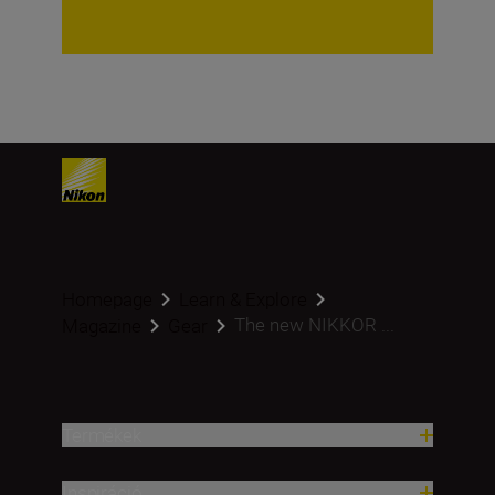
Homepage
Learn & Explore
The new NIKKOR ...
Magazine
Gear
Termékek
Inspiráció