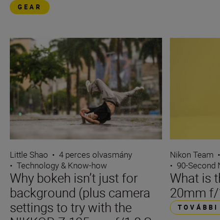
GEAR
Little Shao
•
4 perces olvasmány
Nikon Team
•
Technology & Know-how
•
90-Second
Why bokeh isn’t just for
What is 
background (plus camera
20mm f/1.
settings to try with the
TOVÁBBI