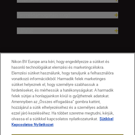
Terméktámogatási súgó
Vállalat
Nikon BV Europe arra kéri, hogy engedélyezze a sütiket és
hasonló technológiákat elemzési és marketingcélokra.
Elemzési sütiket használunk, hogy tanuljunk a felhasználóra
vonatkozó információkból. Harmadik felek marketinges
sütiket helyeznek el, hogy személyre szabhassuk a
hirdetéseket, és mérhessük a hatékonyságukat. A harmadik
felek sütijei a honlapjainkon kívül is gyűjthetnek adatokat.
Amennyiben az „Összes elfogadása” gombra kattint,
hozzájárul a sütik elhelyezéséhez és a személyes adatok
HU
Nikon Sites
ezzel járó kezeléséhez. Ha többet szeretne megtudni, kérjük,
olvassa el a sütikkel kapcsolatos nyilatkozatunkat.
Sütikkel
Lépjen kapcsolatba velünk
Adatvédelmi nyilatkozat
Kapcsolatos Nyilatkozat
Jogi nyilatkozat
Nikon Store szerződési feltételek