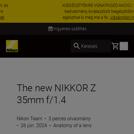
KIEGÉSZÍTŐKRE VONATKOZÓ AKCIÓ | 15%
kedvezmény kiválasztott kiegészítőkre –
egészítse ki még ma a fe...
Vásároljon most
Szállítás 2–4 munkanapon belül
Basket
Keresés
The new NIKKOR Z
35mm f/1.4
Nikon Team
•
3 perces olvasmány
•
26 jún. 2024
•
Anatomy of a lens