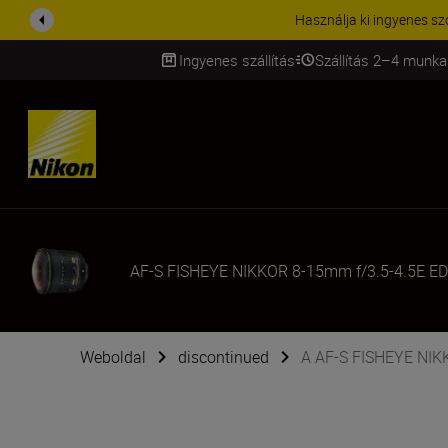
KIEGÉSZÍTŐKRE VONATKOZÓ A
Ingyenes szállítás
Szállítás 2–4 munka
SKIP
AF-S FISHEYE NIKKOR 8-15mm f/3.5-4.5E ED
Weboldal
discontinued
A AF-S FISHEYE NIKK