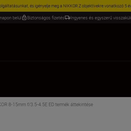
KCIÓ | 15% kedvezmény kiválasztott kiegészítőkre – egészítse ki még 
napon belül
Biztonságos fizetés
Ingyenes és egyszerű visszakü
OR 8-15mm f/3.5-4.5E ED termék áttekintése