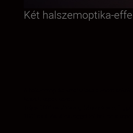
Két halszemoptika-effek
A halszemoptika kreativitása a zoom sokold
készült képek között.
Teljes 180°-os látószög (vízszintesen, füg
180°-os átlós látószöggel töltheti be a képet