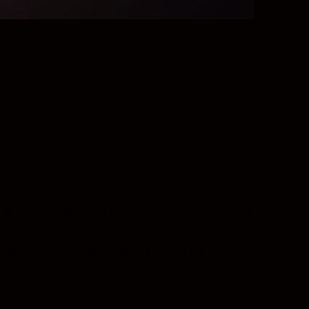
 a 15 mm-es teljes képes, halszemoptikával
mm-es végénél. A tartomány 15 mm-es végénél