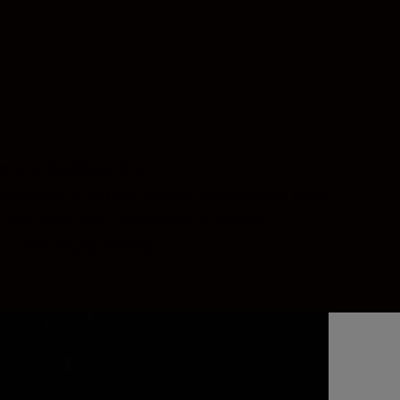
ekeszbeállításnál is.
neződést. A két aszferikus objektívelem nagy
ly bevonata még ellenfényben történő
, erős fényforrásokat.