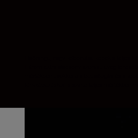
Elsőrangú, nagy felbontású képek a teljes ké
Három extra-alacsony szórású üveg lencsetag
mértékben csökkenti a becsillogás és a több
fényképezéskor is szinte teljes mértékben m