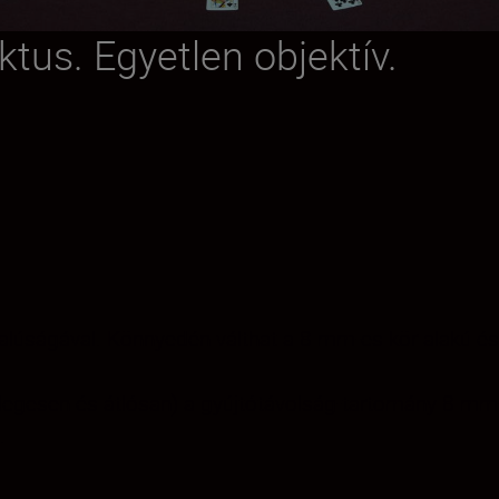
tus. Egyetlen objektív.
alúságával. Könnyedén válthat a 8 mm-es kör alakú és
gőlegesen és átlósan) a gyújtótávolság-tartomány 8 
.