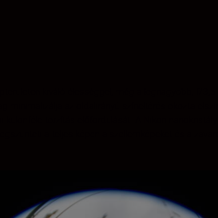
pterületen kiváló élességgel, még a legnagyobb, f/3,5 r
 minimalizálja az oldalirányú színeltérés okozta elszí
i különféle torzítás előfordulását. A Nikon nanokristá
egszünteti a teljes képen a szellemképeket és a zavaró