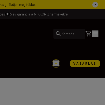
ma a fe...
Vásároljon most
ldés
5 év garancia a NIKKOR Z termékekre
Basket
Keresés
VÁSÁRLÁS