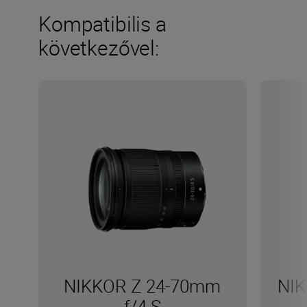
Kompatibilis a
következővel:
NIKKOR Z 24-70mm
NIK
f/4 S