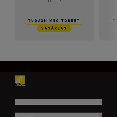
TUDJON MEG TÖBBET
T
VÁSÁRLÁS
Termékek
Inspiráció