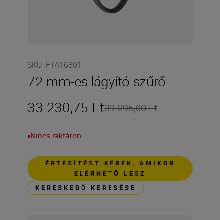
SKU
:
FTA16801
72 mm-es lágyító szűrő
33 230,75 Ft
39 095,00 Ft
Nincs raktáron
ÉRTESÍTÉST KÉREK, AMIKOR
ELÉRHETŐ LESZ
KERESKEDŐ KERESÉSE