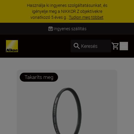
Használja ki ingyenes szolgáltatásunkat, és
igényelje meg a NIKKOR Z objektívekre
vonatkozó 5 éves g...
Tudjon meg többet
Ingyenes szállítás
Basket
Keresés
Takaríts meg