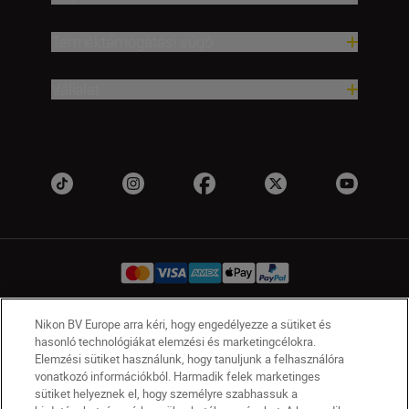
Terméktámogatási súgó
Vállalat
Nikon BV Europe arra kéri, hogy engedélyezze a sütiket és
HU
Nikon Sites
hasonló technológiákat elemzési és marketingcélokra.
Elemzési sütiket használunk, hogy tanuljunk a felhasználóra
Lépjen kapcsolatba velünk
Adatvédelmi nyilatkozat
vonatkozó információkból. Harmadik felek marketinges
Jogi nyilatkozat
Nikon Store szerződési feltételek
sütiket helyeznek el, hogy személyre szabhassuk a
Sütikkel kapcsolatos nyilatkozat